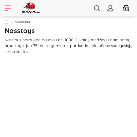
Kaubamärgid
Nasstoys
Nasstoys parduoda daugiau nei 1000 iš įvairių medžiagų gaminamų
produktų ir jau 35 metus gamina ir parduoda kokybiškus suaugusiųjų
sekso žaislus.