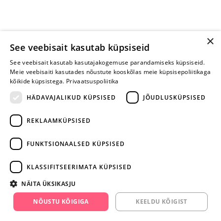
×
See veebisait kasutab küpsiseid
See veebisait kasutab kasutajakogemuse parandamiseks küpsiseid.
Meie veebisaiti kasutades nõustute kooskõlas meie küpsisepoliitikaga
kõikide küpsistega.
Privaatsuspoliitika
HÄDAVAJALIKUD KÜPSISED
JÕUDLUSKÜPSISED
REKLAAMKÜPSISED
ARA JÄTA
MÄNGIMIST
FUNKTSIONAALSED KÜPSISED
+372 668 3282
KLASSIFITSEERIMATA KÜPSISED
info@yesyes.ee
NÄITA ÜKSIKASJU
facebook.com/yesyes.ee
NÕUSTU KÕIGIGA
KEELDU KÕIGIST
Instagram/yesyes.ee