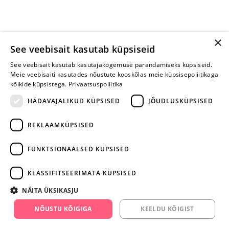
×
See veebisait kasutab küpsiseid
See veebisait kasutab kasutajakogemuse parandamiseks küpsiseid.
Meie veebisaiti kasutades nõustute kooskõlas meie küpsisepoliitikaga
kõikide küpsistega.
Privaatsuspoliitika
HÄDAVAJALIKUD KÜPSISED
JÕUDLUSKÜPSISED
REKLAAMKÜPSISED
ARA JÄTA
MÄNGIMIST
FUNKTSIONAALSED KÜPSISED
+372 668 3282
KLASSIFITSEERIMATA KÜPSISED
info@yesyes.ee
NÄITA ÜKSIKASJU
facebook.com/yesyes.ee
NÕUSTU KÕIGIGA
KEELDU KÕIGIST
Instagram/yesyes.ee