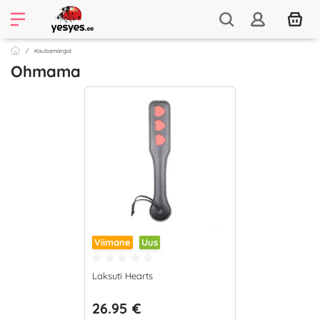
Kaubamärgid
Ohmama
Viimane
Uus
Laksuti Hearts
26.95 €