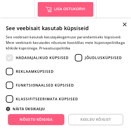
LISA OSTUKORVI
×
See veebisait kasutab küpsiseid
See veebisait kasutab kasutajakogemuse parandamiseks küpsiseid.
Meie veebisaiti kasutades nõustute kooskõlas meie küpsisepoliitikaga
kõikide küpsistega.
Privaatsuspoliitika
HÄDAVAJALIKUD KÜPSISED
JÕUDLUSKÜPSISED
REKLAAMKÜPSISED
ARA JÄTA
MÄNGIMIST
FUNKTSIONAALSED KÜPSISED
+372 668 3282
KLASSIFITSEERIMATA KÜPSISED
info@yesyes.ee
NÄITA ÜKSIKASJU
facebook.com/yesyes.ee
NÕUSTU KÕIGIGA
KEELDU KÕIGIST
Instagram/yesyes.ee