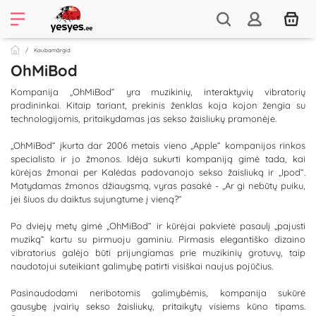
Kaubamärgid
OhMiBod
Kompanija „OhMiBod“ yra muzikinių, interaktyvių vibratorių
pradininkai. Kitaip tariant, prekinis ženklas koja kojon žengia su
technologijomis, pritaikydamas jas sekso žaisliukų pramonėje.
„OhMiBod“ įkurta dar 2006 metais vieno „Apple“ kompanijos rinkos
specialisto ir jo žmonos. Idėja sukurti kompaniją gimė tada, kai
kūrėjas žmonai per Kalėdas padovanojo sekso žaisliuką ir „Ipod“.
Matydamas žmonos džiaugsmą, vyras pasakė - „Ar gi nebūtų puiku,
jei šiuos du daiktus sujungtume į vieną?“
Po dviejų metų gimė „OhMiBod“ ir kūrėjai pakvietė pasaulį „pajusti
muziką“ kartu su pirmuoju gaminiu. Pirmasis elegantiško dizaino
vibratorius galėjo būti prijungiamas prie muzikinių grotuvų, taip
naudotojui suteikiant galimybę patirti visiškai naujus pojūčius.
Pasinaudodami neribotomis galimybėmis, kompanija sukūrė
gausybę įvairių sekso žaisliukų, pritaikytų visiems kūno tipams.