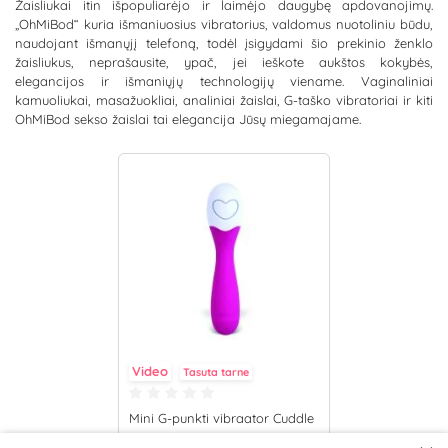
Žaisliukai itin išpopuliarėjo ir laimėjo daugybę apdovanojimų.
„OhMiBod“ kuria išmaniuosius vibratorius, valdomus nuotoliniu būdu,
naudojant išmanųjį telefoną, todėl įsigydami šio prekinio ženklo
žaisliukus, neprašausite, ypač, jei ieškote aukštos kokybės,
elegancijos ir išmaniųjų technologijų viename. Vaginaliniai
kamuoliukai, masažuokliai, analiniai žaislai, G-taško vibratoriai ir kiti
OhMiBod sekso žaislai tai elegancija Jūsų miegamajame.
Video
Tasuta tarne
Mini G-punkti vibraator Cuddle