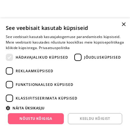
×
See veebisait kasutab küpsiseid
See veebisait kasutab kasutajakogemuse parandamiseks küpsiseid.
Meie veebisaiti kasutades nõustute kooskõlas meie küpsisepoliitikaga
kõikide küpsistega.
Privaatsuspoliitika
HÄDAVAJALIKUD KÜPSISED
JÕUDLUSKÜPSISED
REKLAAMKÜPSISED
ARA JÄTA
MÄNGIMIST
FUNKTSIONAALSED KÜPSISED
+372 668 3282
KLASSIFITSEERIMATA KÜPSISED
info@yesyes.ee
NÄITA ÜKSIKASJU
facebook.com/yesyes.ee
NÕUSTU KÕIGIGA
KEELDU KÕIGIST
Instagram/yesyes.ee