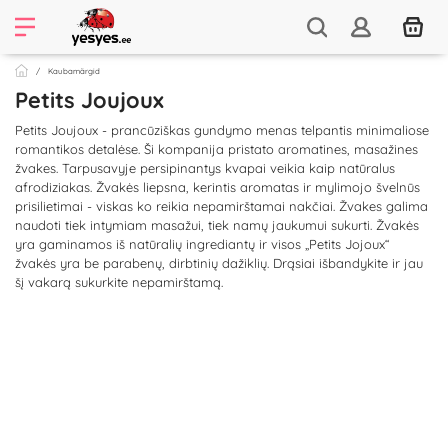
Kaubamärgid
Petits Joujoux
Petits Joujoux - prancūziškas gundymo menas telpantis minimaliose
romantikos detalėse. Ši kompanija pristato aromatines, masažines
žvakes. Tarpusavyje persipinantys kvapai veikia kaip natūralus
afrodiziakas. Žvakės liepsna, kerintis aromatas ir mylimojo švelnūs
prisilietimai - viskas ko reikia nepamirštamai nakčiai. Žvakes galima
naudoti tiek intymiam masažui, tiek namų jaukumui sukurti. Žvakės
yra gaminamos iš natūralių ingrediantų ir visos „Petits Jojoux“
žvakės yra be parabenų, dirbtinių dažiklių. Drąsiai išbandykite ir jau
šį vakarą sukurkite nepamirštamą.