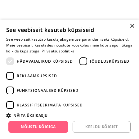
×
See veebisait kasutab küpsiseid
See veebisait kasutab kasutajakogemuse parandamiseks küpsiseid.
Meie veebisaiti kasutades nõustute kooskõlas meie küpsisepoliitikaga
kõikide küpsistega.
Privaatsuspoliitika
HÄDAVAJALIKUD KÜPSISED
JÕUDLUSKÜPSISED
REKLAAMKÜPSISED
ARA JÄTA
MÄNGIMIST
FUNKTSIONAALSED KÜPSISED
+372 668 3282
KLASSIFITSEERIMATA KÜPSISED
info@yesyes.ee
NÄITA ÜKSIKASJU
facebook.com/yesyes.ee
NÕUSTU KÕIGIGA
KEELDU KÕIGIST
Instagram/yesyes.ee