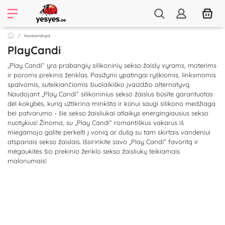
Kaubamärgid
PlayCandi
„Play Candi“ yra prabangių silikoninių sekso žaislų vyrams, moterims
ir poroms prekinis ženklas. Pasižymi ypatingai ryškiomis, linksmomis
spalvomis, suteikiančiomis šiuolaikiško įvaizdžio alternatyvą.
Naudojant „Play Candi“ silikoninius sekso žaislus būsite garantuotas
dėl kokybės, kurią užtikrina minkšta ir kūnui saugi silikono medžiaga
bei patvarumo - šie sekso žaisliukai atlaikys energingiausius sekso
nuotykius! Žinoma, su „Play Candi“ romantiškus vakarus iš
miegamojo galite perkelti į vonią ar dušą su tam skirtais vandeniui
atspariais sekso žaislais. Išsirinkite savo „Play Candi“ favoritą ir
mėgaukitės šio prekinio ženklo sekso žaisliukų teikiamais
malonumais!