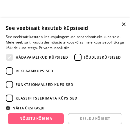
×
See veebisait kasutab küpsiseid
See veebisait kasutab kasutajakogemuse parandamiseks küpsiseid.
Meie veebisaiti kasutades nõustute kooskõlas meie küpsisepoliitikaga
kõikide küpsistega.
Privaatsuspoliitika
HÄDAVAJALIKUD KÜPSISED
JÕUDLUSKÜPSISED
REKLAAMKÜPSISED
ARA JÄTA
MÄNGIMIST
FUNKTSIONAALSED KÜPSISED
+372 668 3282
KLASSIFITSEERIMATA KÜPSISED
info@yesyes.ee
NÄITA ÜKSIKASJU
facebook.com/yesyes.ee
NÕUSTU KÕIGIGA
KEELDU KÕIGIST
Instagram/yesyes.ee