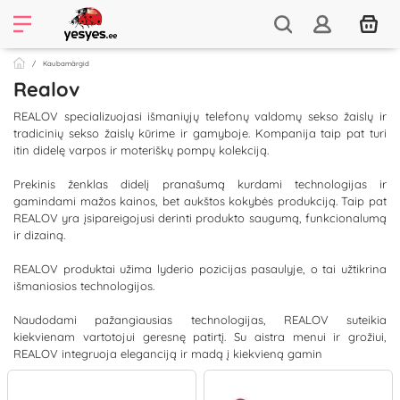
Kaubamärgid
Realov
REALOV specializuojasi išmaniųjų telefonų valdomų sekso žaislų ir
tradicinių sekso žaislų kūrime ir gamyboje. Kompanija taip pat turi
itin didelę varpos ir moteriškų pompų kolekciją.
Prekinis ženklas didelį pranašumą kurdami technologijas ir
gamindami mažos kainos, bet aukštos kokybės produkciją. Taip pat
REALOV yra įsipareigojusi derinti produkto saugumą, funkcionalumą
ir dizainą.
REALOV produktai užima lyderio pozicijas pasaulyje, o tai užtikrina
išmaniosios technologijos.
Naudodami pažangiausias technologijas, REALOV suteikia
kiekvienam vartotojui geresnę patirtį. Su aistra menui ir grožiui,
REALOV integruoja eleganciją ir madą į kiekvieną gamin