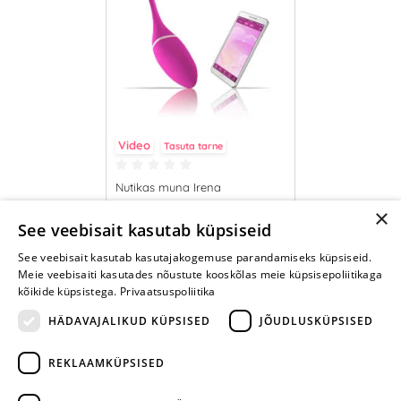
Video
Tasuta tarne
Nutikas muna Irena
×
59.95 €
See veebisait kasutab küpsiseid
See veebisait kasutab kasutajakogemuse parandamiseks küpsiseid.
LISA OSTUKORVI
Meie veebisaiti kasutades nõustute kooskõlas meie küpsisepoliitikaga
kõikide küpsistega.
Privaatsuspoliitika
HÄDAVAJALIKUD KÜPSISED
JÕUDLUSKÜPSISED
REKLAAMKÜPSISED
ARA JÄTA
MÄNGIMIST