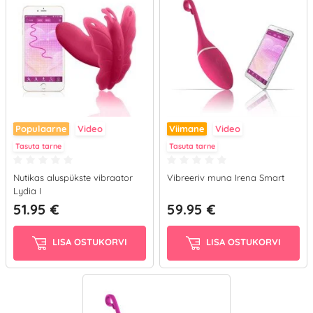
Populaarne
Video
Viimane
Video
Tasuta tarne
Tasuta tarne
Nutikas aluspükste vibraator
Vibreeriv muna Irena Smart
Lydia I
51.95 €
59.95 €
LISA OSTUKORVI
LISA OSTUKORVI