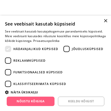
×
See veebisait kasutab küpsiseid
See veebisait kasutab kasutajakogemuse parandamiseks küpsiseid.
Meie veebisaiti kasutades nõustute kooskõlas meie küpsisepoliitikaga
kõikide küpsistega.
Privaatsuspoliitika
HÄDAVAJALIKUD KÜPSISED
JÕUDLUSKÜPSISED
REKLAAMKÜPSISED
ARA JÄTA
MÄNGIMIST
FUNKTSIONAALSED KÜPSISED
+372 668 3282
KLASSIFITSEERIMATA KÜPSISED
info@yesyes.ee
NÄITA ÜKSIKASJU
facebook.com/yesyes.ee
NÕUSTU KÕIGIGA
KEELDU KÕIGIST
Instagram/yesyes.ee