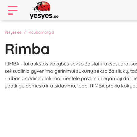
Yesyes.ee
Kaubamärgid
Rimba
RIMBA - tai aukštos kokybės sekso žaislai ir aksesuarai su
seksualinio gyvenimo gerinimui sukurtų sekso žaisliukų, tači
rimbas ar odinė plakimo mentelė pavers miegamąjį dar nea
ypatingu dėmesiu ir atsidavimu, todėl RIMBA prekių kokybė n