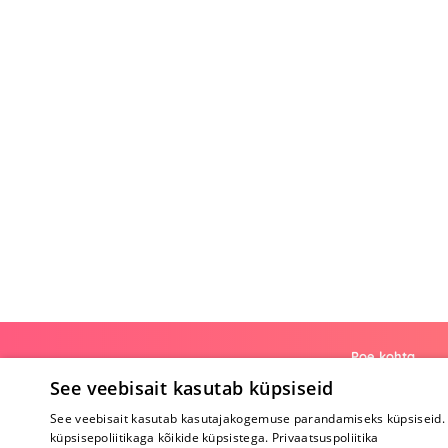
Poe kohta
See veebisait kasutab küpsiseid
Meist
See veebisait kasutab kasutajakogemuse parandamiseks küpsiseid. 
Koostöö
küpsisepoliitikaga kõikide küpsistega.
Privaatsuspoliitika
Tagasiside