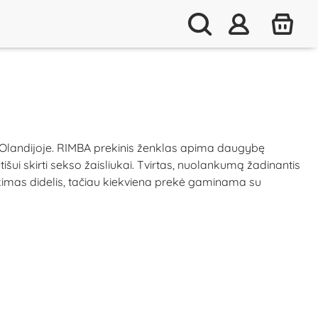
ę Olandijoje. RIMBA prekinis ženklas apima daugybę
išui skirti sekso žaisliukai. Tvirtas, nuolankumą žadinantis
kimas didelis, tačiau kiekviena prekė gaminama su