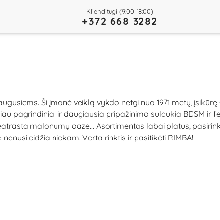
Klienditugi (9:00-18:00)
+372 668 3282
augusiems. Ši įmonė veiklą vykdo netgi nuo 1971 metų, įsikūr
au pagrindiniai ir daugiausia pripažinimo sulaukia BDSM ir fet
trasta malonumų oaze... Asortimentas labai platus, pasirin
enusileidžia niekam. Verta rinktis ir pasitikėti RIMBA!