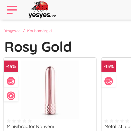
Yesyes.ee
Kaubamärgid
Rosy Gold
-15%
-15%
Minivibraator Nouveau
Metallist t