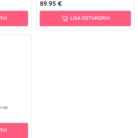
89.95 €
RVI
LISA OSTUKORVI
urve
RVI