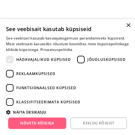
×
See veebisait kasutab küpsiseid
See veebisait kasutab kasutajakogemuse parandamiseks küpsiseid.
Meie veebisaiti kasutades nõustute kooskõlas meie küpsisepoliitikaga
kõikide küpsistega.
Privaatsuspoliitika
HÄDAVAJALIKUD KÜPSISED
JÕUDLUSKÜPSISED
REKLAAMKÜPSISED
ARA JÄTA
MÄNGIMIST
FUNKTSIONAALSED KÜPSISED
+372 668 3282
KLASSIFITSEERIMATA KÜPSISED
info@yesyes.ee
NÄITA ÜKSIKASJU
facebook.com/yesyes.ee
NÕUSTU KÕIGIGA
KEELDU KÕIGIST
Instagram/yesyes.ee