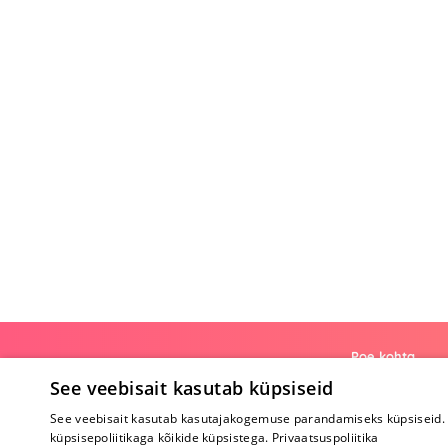
Poe kohta
See veebisait kasutab küpsiseid
Meist
See veebisait kasutab kasutajakogemuse parandamiseks küpsiseid. 
Koostöö
küpsisepoliitikaga kõikide küpsistega.
Privaatsuspoliitika
Tagasiside