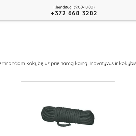
Klienditugi (9:00-18:00)
+372 668 3282
ertinančiam kokybę už prieinamą kainą. Inovatyvūs ir kokybiški