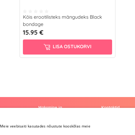
Köis erootilisteks mängudeks Black
bondage
15.95 €
LISA OSTUKORVI
Maksmine ja
Kontaktid
kohaletoimetamine
+372 
Meie veebisaiti kasutades nõustute kooskõlas meie
Maksmine ja
kohaletoimetamine