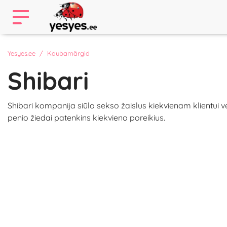
Yesyes.ee
Kaubamärgid
Shibari
Shibari kompanija siūlo sekso žaislus kiekvienam klientui v
penio žiedai patenkins kiekvieno poreikius.