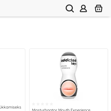
ilükkamiseks
Masturbaator Mouth Experience