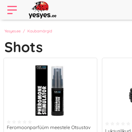
Yesyes.ee
Kaubamärgid
Shots
Feromoonparfüüm meestele Otsustav
Luksuslikud