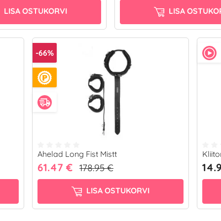
LISA OSTUKORVI
LISA OSTUKO
-66%
Ahelad Long Fist Mistt
Kliit
61.47 €
14.
178.95 €
LISA OSTUKORVI