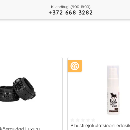
Klienditugi (9:00-18:00)
+372 668 3282
Pihusti ejakulatsiooni edas
 käeraudad Luxury