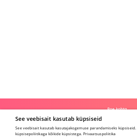
Poe kohta
See veebisait kasutab küpsiseid
Meist
See veebisait kasutab kasutajakogemuse parandamiseks küpsiseid. 
Koostöö
küpsisepoliitikaga kõikide küpsistega.
Privaatsuspoliitika
Tagasiside