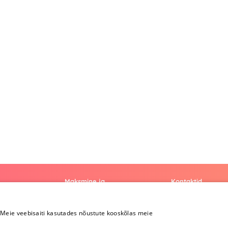
Maksmine ja
Kontaktid
kohaletoimetamine
+372 
Meie veebisaiti kasutades nõustute kooskõlas meie
Maksmine ja
kohaletoimetamine