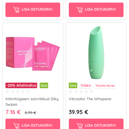
LISA OSTUKORVI
LISA OSTUKORVI
-20%
Allahindlus
Uus
Uus
Video
Tasuta tarne
Intiimhügieeni salvrätikud Silky
Vibraator The Whisperer
Swipes
7.16 €
39.95 €
8.95 €
LISA OSTUKORVI
LISA OSTUKORVI