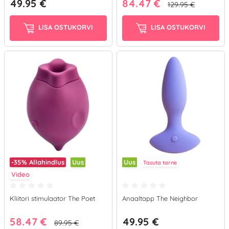
49.95 €
84.47 €
129.95 €
LISA OSTUKORVI
LISA OSTUKORVI
-35%
Allahindlus
Uus
Uus
Tasuta tarne
Video
Kliitori stimulaator The Poet
Anaaltapp The Neighbor
58.47 €
49.95 €
89.95 €