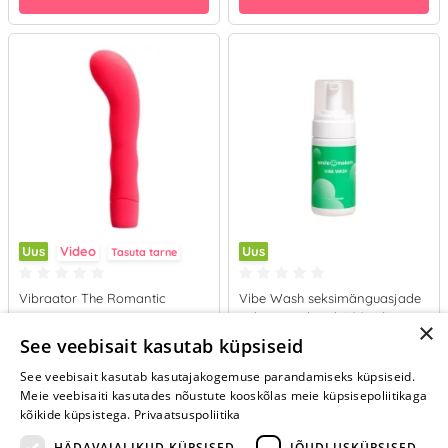
Uus
Video
Uus
Tasuta tarne
Vibraator The Romantic
Vibe Wash seksimänguasjade
puhastusvahend (100 ml)
×
65.95 €
8.95 €
See veebisait kasutab küpsiseid
See veebisait kasutab kasutajakogemuse parandamiseks küpsiseid.
LISA OSTUKORVI
LISA OSTUKORVI
Meie veebisaiti kasutades nõustute kooskõlas meie küpsisepoliitikaga
kõikide küpsistega.
Privaatsuspoliitika
HÄDAVAJALIKUD KÜPSISED
JÕUDLUSKÜPSISED