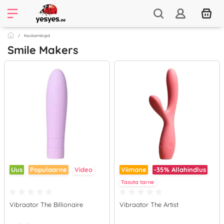
Kaubamärgid
Smile Makers
Uus
Populaarne
Video
Viimane
-35%
Allahindlus
Tasuta tarne
Vibraator The Billionaire
Vibraator The Artist