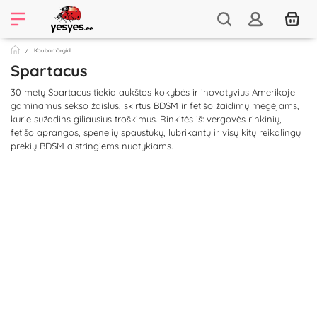
Kaubamärgid
Spartacus
30 metų Spartacus tiekia aukštos kokybės ir inovatyvius Amerikoje
gaminamus sekso žaislus, skirtus BDSM ir fetišo žaidimų mėgėjams,
kurie sužadins giliausius troškimus. Rinkitės iš: vergovės rinkinių,
fetišo aprangos, spenelių spaustukų, lubrikantų ir visų kitų reikalingų
prekių BDSM aistringiems nuotykiams.