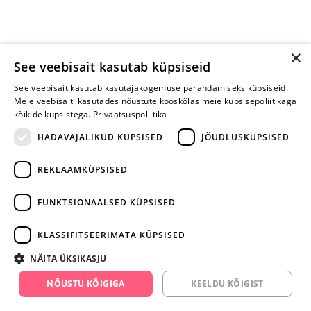
×
See veebisait kasutab küpsiseid
See veebisait kasutab kasutajakogemuse parandamiseks küpsiseid.
Meie veebisaiti kasutades nõustute kooskõlas meie küpsisepoliitikaga
kõikide küpsistega.
Privaatsuspoliitika
HÄDAVAJALIKUD KÜPSISED
JÕUDLUSKÜPSISED
REKLAAMKÜPSISED
ARA JÄTA
MÄNGIMIST
FUNKTSIONAALSED KÜPSISED
+372 668 3282
KLASSIFITSEERIMATA KÜPSISED
info@yesyes.ee
NÄITA ÜKSIKASJU
facebook.com/yesyes.ee
NÕUSTU KÕIGIGA
KEELDU KÕIGIST
Instagram/yesyes.ee