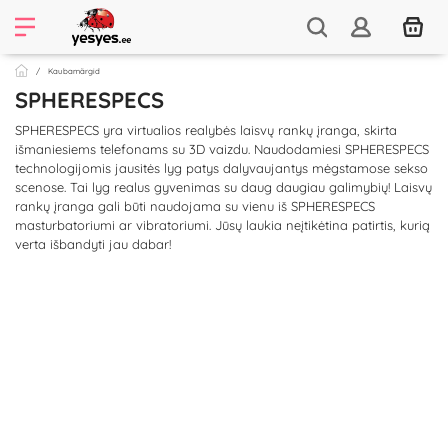
Kaubamärgid
SPHERESPECS
SPHERESPECS yra virtualios realybės laisvų rankų įranga, skirta
išmaniesiems telefonams su 3D vaizdu. Naudodamiesi SPHERESPECS
technologijomis jausitės lyg patys dalyvaujantys mėgstamose sekso
scenose. Tai lyg realus gyvenimas su daug daugiau galimybių! Laisvų
rankų įranga gali būti naudojama su vienu iš SPHERESPECS
masturbatoriumi ar vibratoriumi. Jūsų laukia neįtikėtina patirtis, kurią
verta išbandyti jau dabar!