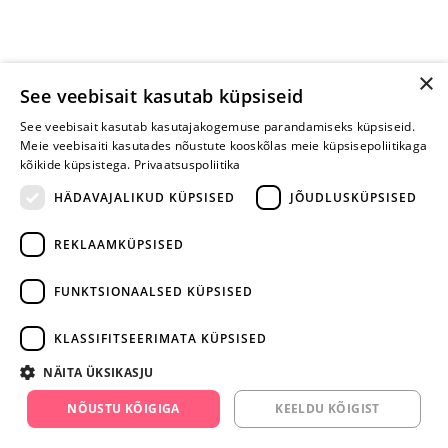
×
See veebisait kasutab küpsiseid
See veebisait kasutab kasutajakogemuse parandamiseks küpsiseid.
Meie veebisaiti kasutades nõustute kooskõlas meie küpsisepoliitikaga
kõikide küpsistega.
Privaatsuspoliitika
HÄDAVAJALIKUD KÜPSISED
JÕUDLUSKÜPSISED
REKLAAMKÜPSISED
ARA JÄTA
MÄNGIMIST
FUNKTSIONAALSED KÜPSISED
+372 668 3282
KLASSIFITSEERIMATA KÜPSISED
info@yesyes.ee
NÄITA ÜKSIKASJU
facebook.com/yesyes.ee
NÕUSTU KÕIGIGA
KEELDU KÕIGIST
Instagram/yesyes.ee