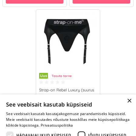
Uus
Tasuta tarne
Strap-on Rebel Luxury (suurus
L)
×
39.95 €
See veebisait kasutab küpsiseid
See veebisait kasutab kasutajakogemuse parandamiseks küpsiseid.
LISA OSTUKORVI
Meie veebisaiti kasutades nõustute kooskõlas meie küpsisepoliitikaga
kõikide küpsistega.
Privaatsuspoliitika
HÄDAVAJALIKUD KÜPSISED
JÕUDLUSKÜPSISED