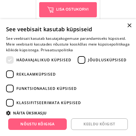
LISA OSTUKORVI
×
See veebisait kasutab küpsiseid
See veebisait kasutab kasutajakogemuse parandamiseks küpsiseid.
Meie veebisaiti kasutades nõustute kooskõlas meie küpsisepoliitikaga
kõikide küpsistega.
Privaatsuspoliitika
HÄDAVAJALIKUD KÜPSISED
JÕUDLUSKÜPSISED
REKLAAMKÜPSISED
ARA JÄTA
MÄNGIMIST
FUNKTSIONAALSED KÜPSISED
+372 668 3282
KLASSIFITSEERIMATA KÜPSISED
info@yesyes.ee
NÄITA ÜKSIKASJU
facebook.com/yesyes.ee
NÕUSTU KÕIGIGA
KEELDU KÕIGIST
Instagram/yesyes.ee