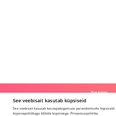
Poe kohta
See veebisait kasutab küpsiseid
Meist
See veebisait kasutab kasutajakogemuse parandamiseks küpsiseid. 
Koostöö
küpsisepoliitikaga kõikide küpsistega.
Privaatsuspoliitika
Tagasiside