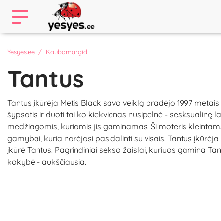
Yesyes.ee
Kaubamärgid
Tantus
Tantus įkūrėja Metis Black savo veiklą pradėjo 1997 metai
šypsotis ir duoti tai ko kiekvienas nusipelnė - sesksualinę
medžiagomis, kuriomis jis gaminamas. Ši moteris kleintam
gamybai, kuria norėjosi pasidalinti su visais. Tantus įkūr
įkūrė Tantus. Pagrindiniai sekso žaislai, kuriuos gamina Tant
kokybė - aukščiausia.