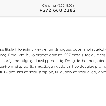
Klienditugi (9:00-18:00)
+372 668 3282
s su tikslu ir įkvėpimu kiekvienam žmogaus gyvenimui suteik
 laimę. Produktai buvo pradėti gaminti 1997 metais, tačiau Met
s norėjo pasiūlyti geriausią produktą. Daug darbo metų atne
ėja turėjo misiją, jog šia medžiaga naudotųsi kuo daugiau pra
us - analiniai kaiščiai, strap on, XL dydžio kaiščiai, dildo, vir