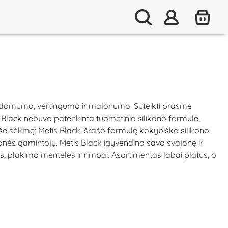
ti įdomumo, vertingumo ir malonumo. Suteikti prasmę
is Black nebuvo patenkinta tuometinio silikono formule,
šė sėkmę; Metis Black išrašo formulę kokybiško silikono
monės gamintojų. Metis Black įgyvendino savo svajonę ir
vės, plakimo mentelės ir rimbai. Asortimentas labai platus, o