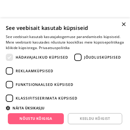
×
See veebisait kasutab küpsiseid
See veebisait kasutab kasutajakogemuse parandamiseks küpsiseid.
Meie veebisaiti kasutades nõustute kooskõlas meie küpsisepoliitikaga
kõikide küpsistega.
Privaatsuspoliitika
HÄDAVAJALIKUD KÜPSISED
JÕUDLUSKÜPSISED
REKLAAMKÜPSISED
ARA JÄTA
MÄNGIMIST
FUNKTSIONAALSED KÜPSISED
+372 668 3282
KLASSIFITSEERIMATA KÜPSISED
info@yesyes.ee
NÄITA ÜKSIKASJU
facebook.com/yesyes.ee
NÕUSTU KÕIGIGA
KEELDU KÕIGIST
Instagram/yesyes.ee