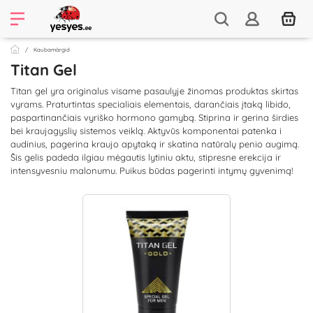
Kaubamärgid
Titan Gel
Titan gel yra originalus visame pasaulyje žinomas produktas skirtas
vyrams. Praturtintas specialiais elementais, darančiais įtaką libido,
paspartinančiais vyriško hormono gamybą. Stiprina ir gerina širdies
bei kraujagyslių sistemos veiklą. Aktyvūs komponentai patenka i
audinius, pagerina kraujo apytaką ir skatina natūralų penio augimą.
Šis gelis padeda ilgiau mėgautis lytiniu aktu, stipresne erekcija ir
intensyvesniu malonumu. Puikus būdas pagerinti intymų gyvenimą!