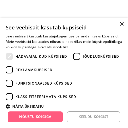
×
See veebisait kasutab küpsiseid
See veebisait kasutab kasutajakogemuse parandamiseks küpsiseid.
Meie veebisaiti kasutades nõustute kooskõlas meie küpsisepoliitikaga
kõikide küpsistega.
Privaatsuspoliitika
HÄDAVAJALIKUD KÜPSISED
JÕUDLUSKÜPSISED
REKLAAMKÜPSISED
ARA JÄTA
MÄNGIMIST
FUNKTSIONAALSED KÜPSISED
+372 668 3282
KLASSIFITSEERIMATA KÜPSISED
info@yesyes.ee
NÄITA ÜKSIKASJU
facebook.com/yesyes.ee
NÕUSTU KÕIGIGA
KEELDU KÕIGIST
Instagram/yesyes.ee