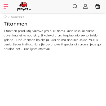
Kaubamärgid
Titanmen
TitanMen produktų įvairovė yra puiki tiems, kurie seksualiniame
gyvenimą ieško nuotykių. Ši kolekcija yra tarptautinio sekso žaislų
lyderio - Doc Johnson kolekcija, kuri apima analinio sekso žaislus,
penio žiedus ir dildo. Nors jie buvo sukurti specialiai vyrams, juos gali
naudoti bet kurios lyties atstovai.