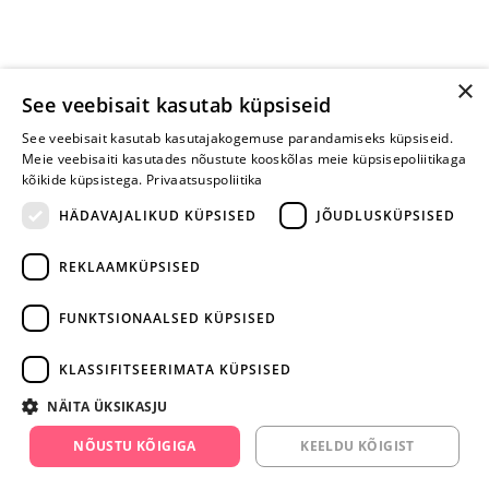
×
See veebisait kasutab küpsiseid
See veebisait kasutab kasutajakogemuse parandamiseks küpsiseid.
Meie veebisaiti kasutades nõustute kooskõlas meie küpsisepoliitikaga
kõikide küpsistega.
Privaatsuspoliitika
HÄDAVAJALIKUD KÜPSISED
JÕUDLUSKÜPSISED
REKLAAMKÜPSISED
ARA JÄTA
MÄNGIMIST
FUNKTSIONAALSED KÜPSISED
+372 668 3282
KLASSIFITSEERIMATA KÜPSISED
info@yesyes.ee
NÄITA ÜKSIKASJU
facebook.com/yesyes.ee
NÕUSTU KÕIGIGA
KEELDU KÕIGIST
Instagram/yesyes.ee