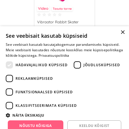
Video
Tasuta tarne
Vibraator Rabbit Skater
×
108.95 €
See veebisait kasutab küpsiseid
See veebisait kasutab kasutajakogemuse parandamiseks küpsiseid.
LISA OSTUKORVI
Meie veebisaiti kasutades nõustute kooskõlas meie küpsisepoliitikaga
kõikide küpsistega.
Privaatsuspoliitika
HÄDAVAJALIKUD KÜPSISED
JÕUDLUSKÜPSISED
REKLAAMKÜPSISED
ARA JÄTA
MÄNGIMIST
FUNKTSIONAALSED KÜPSISED
+372 668 3282
KLASSIFITSEERIMATA KÜPSISED
info@yesyes.ee
NÄITA ÜKSIKASJU
facebook.com/yesyes.ee
NÕUSTU KÕIGIGA
KEELDU KÕIGIST