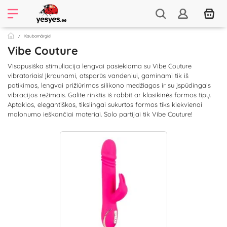
Kaubamärgid
Vibe Couture
Visapusiška stimuliacija lengvai pasiekiama su Vibe Couture
vibratoriais! Įkraunami, atsparūs vandeniui, gaminami tik iš
patikimos, lengvai prižiūrimos silikono medžiagos ir su įspūdingais
vibracijos režimais. Galite rinktis iš rabbit ar klasikinės formos tipų.
Aptakios, elegantiškos, tikslingai sukurtos formos tiks kiekvienai
malonumo ieškančiai moteriai. Solo partijai tik Vibe Couture!