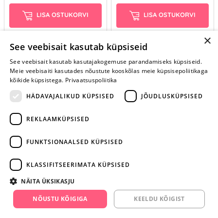
LISA OSTUKORVI
LISA OSTUKORVI
×
See veebisait kasutab küpsiseid
See veebisait kasutab kasutajakogemuse parandamiseks küpsiseid.
Meie veebisaiti kasutades nõustute kooskõlas meie küpsisepoliitikaga
kõikide küpsistega.
Privaatsuspoliitika
HÄDAVAJALIKUD KÜPSISED
JÕUDLUSKÜPSISED
REKLAAMKÜPSISED
ARA JÄTA
MÄNGIMIST
FUNKTSIONAALSED KÜPSISED
+372 668 3282
KLASSIFITSEERIMATA KÜPSISED
info@yesyes.ee
NÄITA ÜKSIKASJU
facebook.com/yesyes.ee
NÕUSTU KÕIGIGA
KEELDU KÕIGIST
Instagram/yesyes.ee