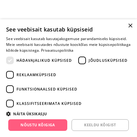
×
See veebisait kasutab küpsiseid
See veebisait kasutab kasutajakogemuse parandamiseks küpsiseid.
Meie veebisaiti kasutades nõustute kooskõlas meie küpsisepoliitikaga
kõikide küpsistega.
Privaatsuspoliitika
HÄDAVAJALIKUD KÜPSISED
JÕUDLUSKÜPSISED
REKLAAMKÜPSISED
ARA JÄTA
MÄNGIMIST
FUNKTSIONAALSED KÜPSISED
+372 668 3282
KLASSIFITSEERIMATA KÜPSISED
info@yesyes.ee
NÄITA ÜKSIKASJU
facebook.com/yesyes.ee
NÕUSTU KÕIGIGA
KEELDU KÕIGIST
Instagram/yesyes.ee