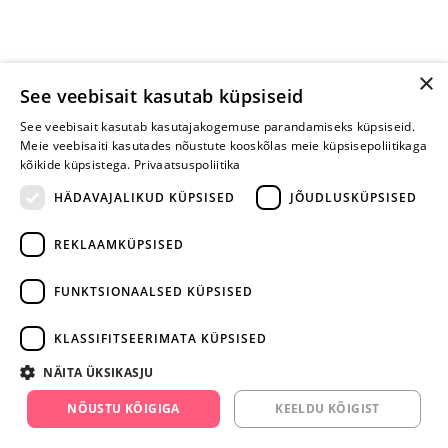
×
See veebisait kasutab küpsiseid
See veebisait kasutab kasutajakogemuse parandamiseks küpsiseid.
Meie veebisaiti kasutades nõustute kooskõlas meie küpsisepoliitikaga
kõikide küpsistega.
Privaatsuspoliitika
HÄDAVAJALIKUD KÜPSISED
JÕUDLUSKÜPSISED
REKLAAMKÜPSISED
ARA JÄTA
MÄNGIMIST
FUNKTSIONAALSED KÜPSISED
+372 668 3282
KLASSIFITSEERIMATA KÜPSISED
info@yesyes.ee
NÄITA ÜKSIKASJU
facebook.com/yesyes.ee
NÕUSTU KÕIGIGA
KEELDU KÕIGIST
Instagram/yesyes.ee