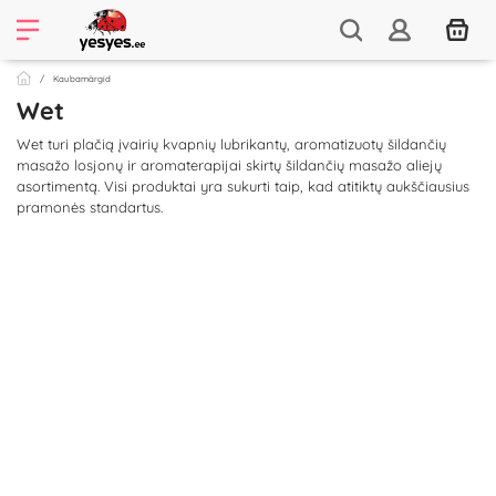
Kaubamärgid
Wet
Wet turi plačią įvairių kvapnių lubrikantų, aromatizuotų šildančių
masažo losjonų ir aromaterapijai skirtų šildančių masažo aliejų
asortimentą. Visi produktai yra sukurti taip, kad atitiktų aukščiausius
pramonės standartus.