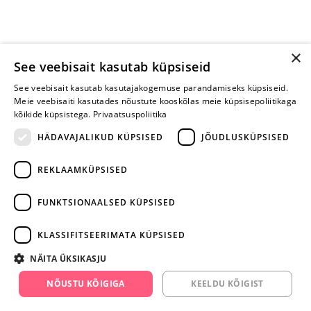
×
See veebisait kasutab küpsiseid
See veebisait kasutab kasutajakogemuse parandamiseks küpsiseid.
Meie veebisaiti kasutades nõustute kooskõlas meie küpsisepoliitikaga
kõikide küpsistega.
Privaatsuspoliitika
HÄDAVAJALIKUD KÜPSISED
JÕUDLUSKÜPSISED
REKLAAMKÜPSISED
ARA JÄTA
MÄNGIMIST
FUNKTSIONAALSED KÜPSISED
+372 668 3282
KLASSIFITSEERIMATA KÜPSISED
info@yesyes.ee
NÄITA ÜKSIKASJU
facebook.com/yesyes.ee
NÕUSTU KÕIGIGA
KEELDU KÕIGIST
Instagram/yesyes.ee