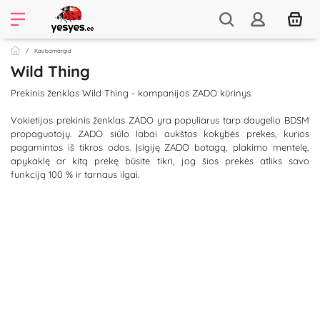
Kaubamärgid
Wild Thing
Prekinis ženklas Wild Thing - kompanijos ZADO kūrinys.
Vokietijos prekinis ženklas ZADO yra populiarus tarp daugelio BDSM
propaguotojų. ZADO siūlo labai aukštos kokybės prekes, kurios
pagamintos iš tikros odos. Įsigiję ZADO botagą, plakimo mentelę,
apykaklę ar kitą prekę būsite tikri, jog šios prekės atliks savo
funkciją 100 % ir tarnaus ilgai.