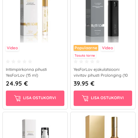
Video
Populaarne
Video
Tasuta tarne
Intiimpiirkonna pihusti
YesForLov ejakulatsiooni
YesForLov (15 ml)
viivitav pihusti Prolonging (10
ml)
24.95 €
39.95 €
LISA OSTUKORVI
LISA OSTUKORVI