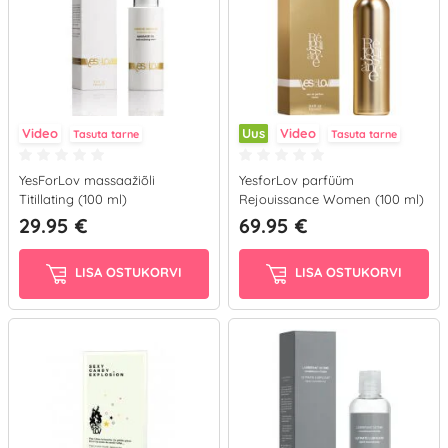
Video
Uus
Video
Tasuta tarne
Tasuta tarne
YesForLov massaažiõli
YesforLov parfüüm
Titillating (100 ml)
Rejouissance Women (100 ml)
29.95 €
69.95 €
LISA OSTUKORVI
LISA OSTUKORVI