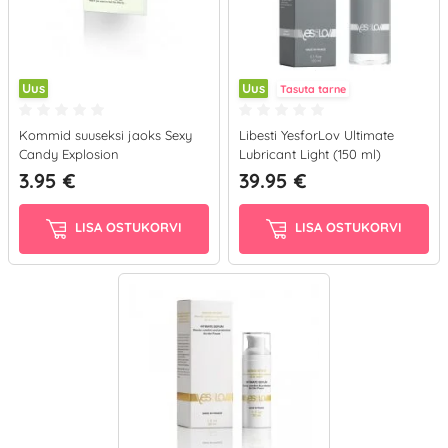
Uus
Uus
Tasuta tarne
Kommid suuseksi jaoks Sexy
Libesti YesforLov Ultimate
Candy Explosion
Lubricant Light (150 ml)
3.95 €
39.95 €
LISA OSTUKORVI
LISA OSTUKORVI