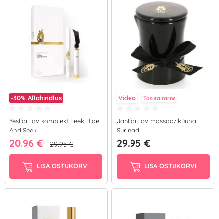
-30%
Allahindlus
Video
Tasuta tarne
YesForLov komplekt Leek Hide
JahForLov massaažiküünal
And Seek
Surinad
20.96 €
29.95 €
29.95 €
LISA OSTUKORVI
LISA OSTUKORVI