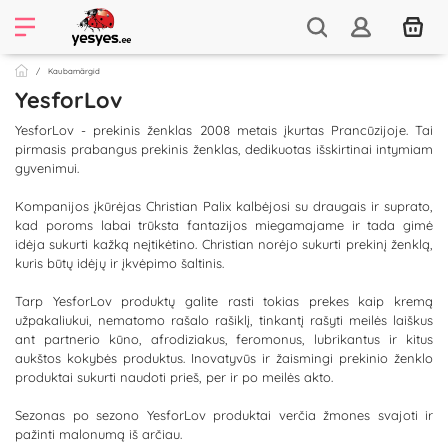
Kaubamärgid
YesforLov
YesforLov - prekinis ženklas 2008 metais įkurtas Prancūzijoje. Tai
pirmasis prabangus prekinis ženklas, dedikuotas išskirtinai intymiam
gyvenimui.
Kompanijos įkūrėjas Christian Palix kalbėjosi su draugais ir suprato,
kad poroms labai trūksta fantazijos miegamajame ir tada gimė
idėja sukurti kažką neįtikėtino. Christian norėjo sukurti prekinį ženklą,
kuris būtų idėjų ir įkvėpimo šaltinis.
Tarp YesforLov produktų galite rasti tokias prekes kaip kremą
užpakaliukui, nematomo rašalo rašiklį, tinkantį rašyti meilės laiškus
ant partnerio kūno, afrodiziakus, feromonus, lubrikantus ir kitus
aukštos kokybės produktus. Inovatyvūs ir žaismingi prekinio ženklo
produktai sukurti naudoti prieš, per ir po meilės akto.
Sezonas po sezono YesforLov produktai verčia žmones svajoti ir
pažinti malonumą iš arčiau.