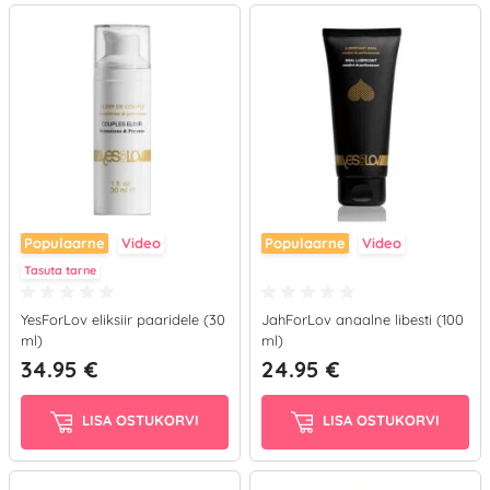
Populaarne
Video
Populaarne
Video
Tasuta tarne
YesForLov eliksiir paaridele (30
JahForLov anaalne libesti (100
ml)
ml)
34.95 €
24.95 €
LISA OSTUKORVI
LISA OSTUKORVI