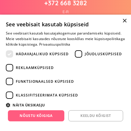
+372 668 3282
E-R
×
See veebisait kasutab küpsiseid
See veebisait kasutab kasutajakogemuse parandamiseks küpsiseid.
Arvustusi veel pole
Meie veebisaiti kasutades nõustute kooskõlas meie küpsisepoliitikaga
Ole esimene!
kõikide küpsistega.
Privaatsuspoliitika
Kirjuta arvustus ja SAA KINGITUS!
HÄDAVAJALIKUD KÜPSISED
JÕUDLUSKÜPSISED
REKLAAMKÜPSISED
ARA JÄTA
MÄNGIMIST
FUNKTSIONAALSED KÜPSISED
+372 668 3282
KLASSIFITSEERIMATA KÜPSISED
info@yesyes.ee
NÄITA ÜKSIKASJU
facebook.com/yesyes.ee
NÕUSTU KÕIGIGA
KEELDU KÕIGIST
Instagram/yesyes.ee