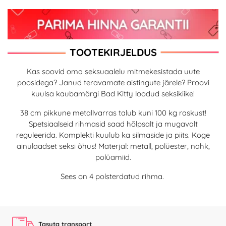
TOOTEKIRJELDUS
Kas soovid oma seksuaalelu mitmekesistada uute
poosidega? Janud teravamate aistingute järele? Proovi
kuulsa kaubamärgi Bad Kitty loodud seksikiike!
38 cm pikkune metallvarras talub kuni 100 kg raskust!
Spetsiaalseid rihmasid saad hõlpsalt ja mugavalt
reguleerida. Komplekti kuulub ka silmaside ja piits. Koge
ainulaadset seksi õhus! Materjal: metall, polüester, nahk,
polüamiid.
Sees on 4 polsterdatud rihma.
Tasuta transport