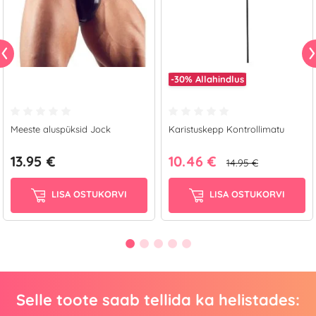
-30%
Allahindlus
Meeste aluspüksid Jock
Karistuskepp Kontrollimatu
13.95 €
10.46 €
14.95 €
LISA OSTUKORVI
LISA OSTUKORVI
Selle toote saab tellida ka helistades: