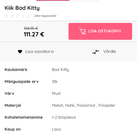
Kiik Bad Kitty
Jäta tagasisidet
158.95 €
LISA OSTUKORVI
111.27
€
Lisa soovikorvi
Võrdle
Kaubamärk
Bad Kitty
Mänguasjade arv
3tk
Värv
Must
Materjal
Metall, Nahk, Polüamiid , Polüester
Kohaletoimetamine
1-2 tööpäeva
Kaup on
Laos