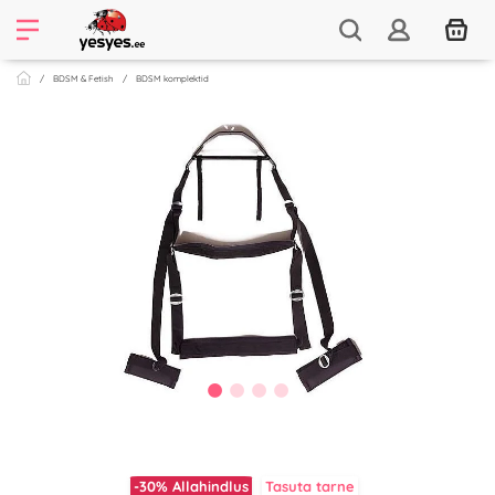
BDSM & Fetish
BDSM komplektid
-30%
Allahindlus
Tasuta tarne