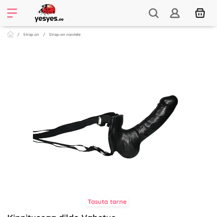
Strap on
Strap-on naistele
Tasuta tarne