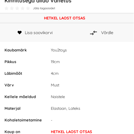
Kinnitusega dildo Vahetus
Jäta tagasisidet
HETKEL LAOST OTSAS
Lisa soovikorvi
Võrdle
Kaubamärk
You2toys
Pikkus
19cm
Läbimõõt
4cm
Värv
Must
Kellele mõeldud
Naistele
Materjal
Elastaan, Lateks
Kohaletoimetamine
-
Kaup on
HETKEL LAOST OTSAS