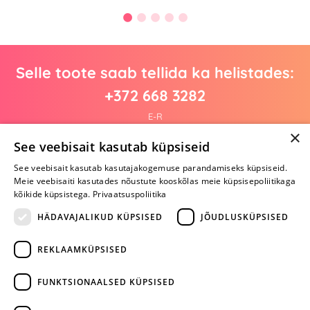
Selle toote saab tellida ka helistades:
+372 668 3282
E-R
×
See veebisait kasutab küpsiseid
See veebisait kasutab kasutajakogemuse parandamiseks küpsiseid.
Arvustusi veel pole
Meie veebisaiti kasutades nõustute kooskõlas meie küpsisepoliitikaga
Ole esimene!
kõikide küpsistega.
Privaatsuspoliitika
Kirjuta arvustus ja SAA KINGITUS!
HÄDAVAJALIKUD KÜPSISED
JÕUDLUSKÜPSISED
REKLAAMKÜPSISED
ARA JÄTA
MÄNGIMIST
FUNKTSIONAALSED KÜPSISED