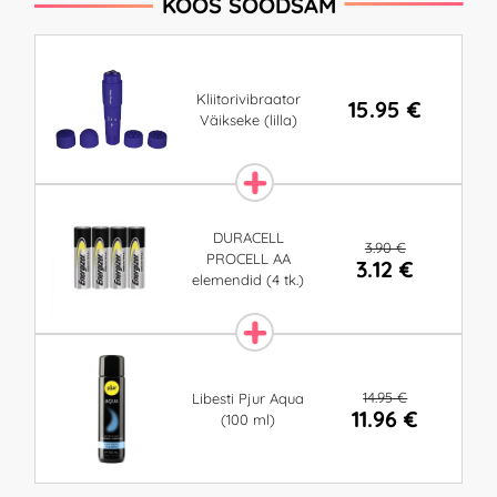
KOOS SOODSAM
Kliitorivibraator
15.95 €
Väikseke (lilla)
DURACELL
3.90 €
PROCELL AA
3.12 €
elemendid (4 tk.)
14.95 €
Libesti Pjur Aqua
11.96 €
(100 ml)