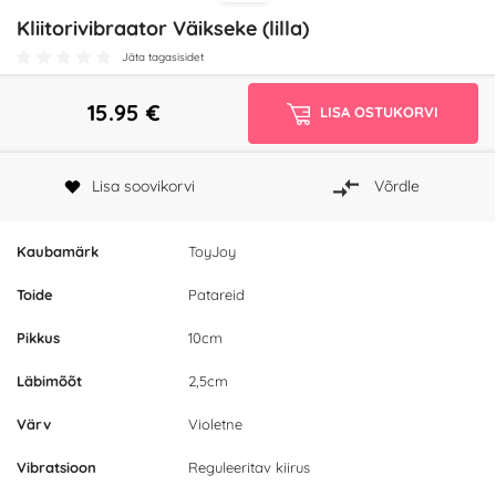
Kliitorivibraator Väikseke (lilla)
Jäta tagasisidet
15.95
€
LISA OSTUKORVI
Lisa soovikorvi
Võrdle
Kaubamärk
ToyJoy
Toide
Patareid
Pikkus
10cm
Läbimõõt
2,5cm
Värv
Violetne
Vibratsioon
Reguleeritav kiirus