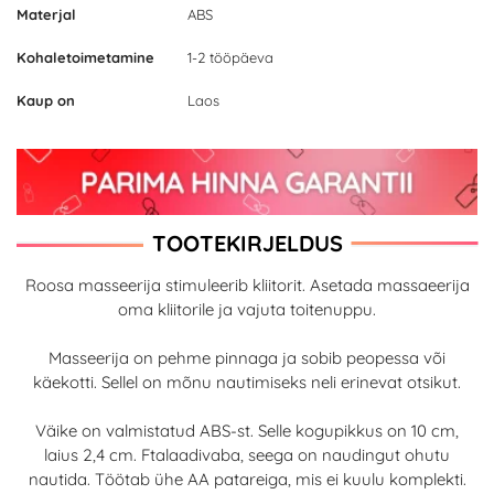
Materjal
ABS
Kohaletoimetamine
1-2 tööpäeva
Kaup on
Laos
TOOTEKIRJELDUS
Roosa masseerija stimuleerib kliitorit. Asetada massaeerija
oma kliitorile ja vajuta toitenuppu.
Masseerija on pehme pinnaga ja sobib peopessa või
käekotti. Sellel on mõnu nautimiseks neli erinevat otsikut.
Väike on valmistatud ABS-st. Selle kogupikkus on 10 cm,
laius 2,4 cm. Ftalaadivaba, seega on naudingut ohutu
nautida. Töötab ühe AA patareiga, mis ei kuulu komplekti.