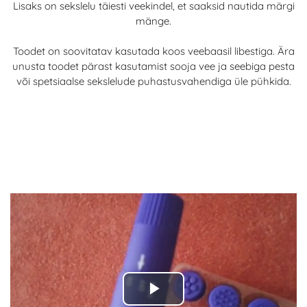
Lisaks on sekslelu täiesti veekindel, et saaksid nautida märgi
mänge.
Toodet on soovitatav kasutada koos veebaasil libestiga. Ära
unusta toodet pärast kasutamist sooja vee ja seebiga pesta
või spetsiaalse sekslelude puhastusvahendiga üle pühkida.
Play