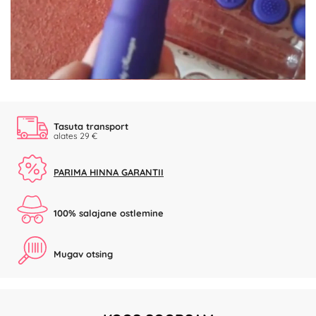
Video
Tasuta transport
alates 29 €
PARIMA HINNA GARANTII
100% salajane ostlemine
Mugav otsing