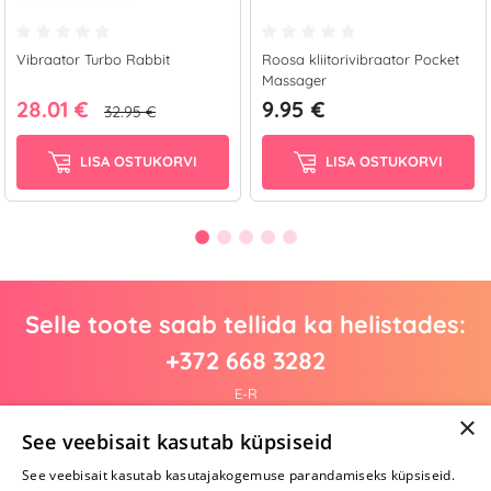
Vibraator Turbo Rabbit
Roosa kliitorivibraator Pocket
Massager
28.01 €
9.95 €
32.95 €
LISA OSTUKORVI
LISA OSTUKORVI
Selle toote saab tellida ka helistades:
+372 668 3282
E-R
×
See veebisait kasutab küpsiseid
See veebisait kasutab kasutajakogemuse parandamiseks küpsiseid.
Arvustusi veel pole