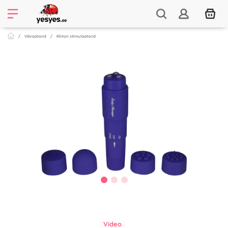
Vibraatorid
Kliitori stimulaatorid
Video