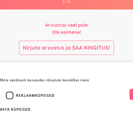
E-R
Arvustusi veel pole
Ole esimene!
Kirjuta arvustus ja SAA KINGITUS!
Maksmine ja
Kontaktid
kohaletoimetamine
Meie veebisaiti kasutades nõustute kooskõlas meie
+372 
Maksmine ja
REKLAAMKÜPSISED
kohaletoimetamine
info@yesye
Kauba tagastamine
IMATA KÜPSISED
i
Konfidentsiaalsus
facebook.c
Ostureeglid
ientidele
Privaatsuspoliitika
Instagram/y