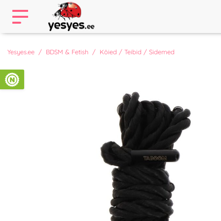
Yesyes.ee
BDSM & Fetish
Köied / Teibid / Sidemed