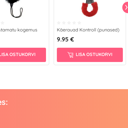
stamatu kogemus
Käerauad Kontroll (punased)
9.95 €
LISA OSTUKORVI
LISA OSTUKORVI
es: