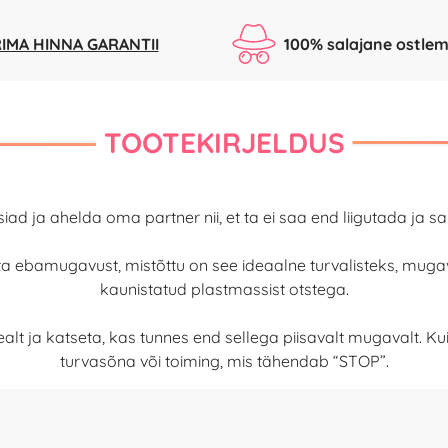
IMA HINNA GARANTII
100% salajane ostlem
TOOTEKIRJELDUS
 ja ahelda oma partner nii, et ta ei saa end liigutada ja s
ata ebamugavust, mistõttu on see ideaalne turvalisteks, mug
kaunistatud plastmassist otstega.
alt ja katseta, kas tunnes end sellega piisavalt mugavalt. 
turvasõna või toiming, mis tähendab “STOP”.