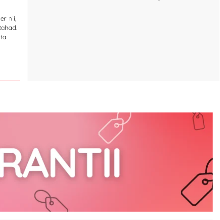
r nii,
tahad.
ata