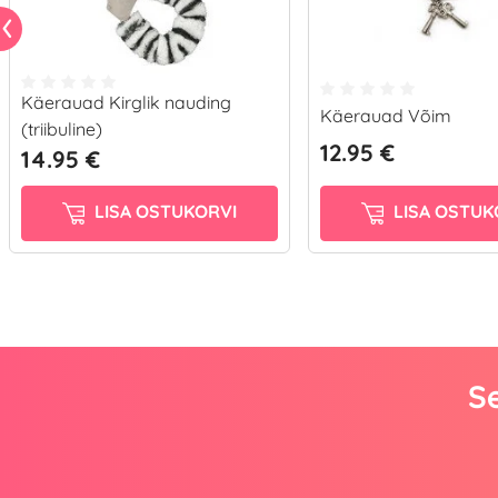
Käerauad Kirglik nauding
Käerauad Võim
(triibuline)
12.95 €
14.95 €
LISA OSTUKORVI
LISA OSTUK
Se