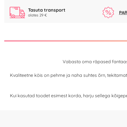
Tasuta transport
PAR
alates 29 €
Vabasta oma räpased fantaasiad
Kvaliteetne köis on pehme ja naha suhtes õrn, tekitam
Kui kasutad toodet esimest korda, harju sellega kõigepe