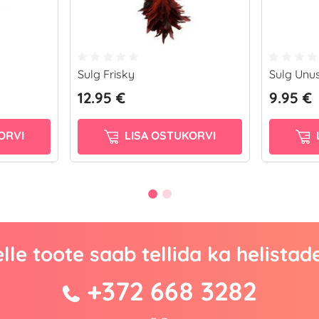
Sulg Frisky
Sulg Unu
12.95 €
9.95 €
ORVI
LISA OSTUKORVI
lle toote saab tellida ka helistad
+372 668 3282