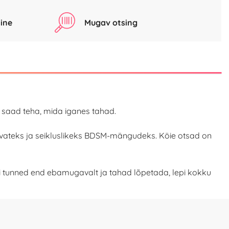
ine
Mugav otsing
a saad teha, mida iganes tahad.
avateks ja seikluslikeks BDSM-mängudeks. Köie otsad on
Kui tunned end ebamugavalt ja tahad lõpetada, lepi kokku