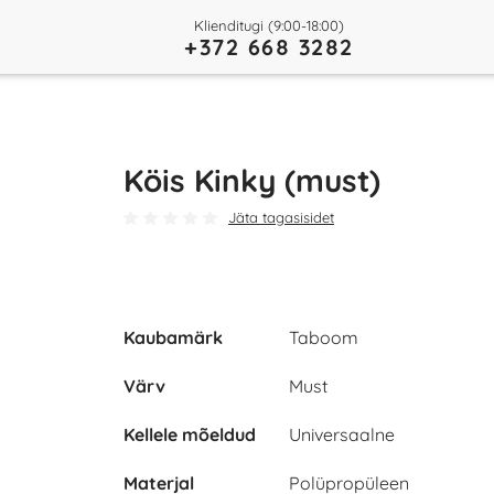
Klienditugi (9:00-18:00)
+372 668 3282
Köis Kinky (must)
Jäta tagasisidet
Kaubamärk
Taboom
Värv
Must
Kellele mõeldud
Universaalne
Materjal
Polüpropüleen