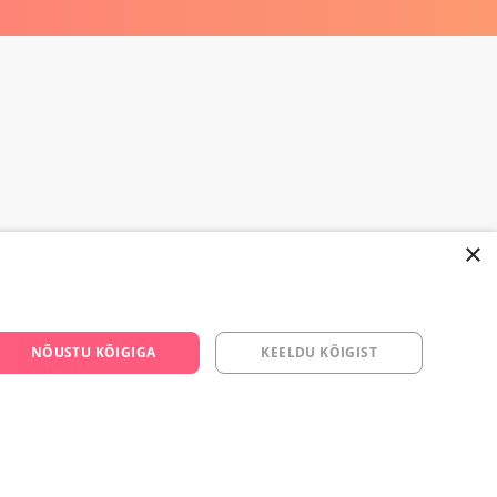
×
668 3282
NÕUSTU KÕIGIGA
KEELDU KÕIGIST
s.ee
om/yesyes.ee
esyes.ee