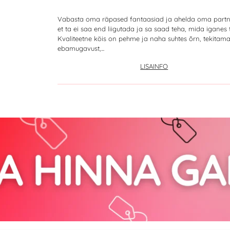
Vabasta oma räpased fantaasiad ja ahelda oma partne
et ta ei saa end liigutada ja sa saad teha, mida iganes 
Kvaliteetne köis on pehme ja naha suhtes õrn, tekitam
ebamugavust,...
LISAINFO