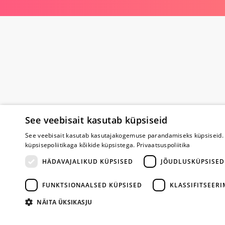
See veebisait kasutab küpsiseid
Poe kohta
See veebisait kasutab kasutajakogemuse parandamiseks küpsiseid. 
küpsisepoliitikaga kõikide küpsistega.
Privaatsuspoliitika
Meist
Koostöö
HÄDAVAJALIKUD KÜPSISED
JÕUDLUSKÜPSISED
Tagasiside
Küsimused
FUNKTSIONAALSED KÜPSISED
KLASSIFITSEER
Erootiline ajakir
Kaubamärgid
NÄITA ÜKSIKASJU
Registreeritud kl