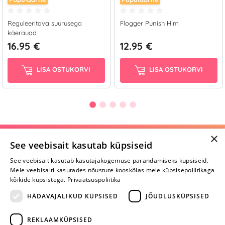
Reguleeritava suurusega
Flogger Punish Him
käerauad
16.95 €
12.95 €
LISA OSTUKORVI
LISA OSTUKORVI
×
Selle toote saab tellida ka helistades:
See veebisait kasutab küpsiseid
+372 668 3282
See veebisait kasutab kasutajakogemuse parandamiseks küpsiseid.
Meie veebisaiti kasutades nõustute kooskõlas meie küpsisepoliitikaga
E-R
kõikide küpsistega.
Privaatsuspoliitika
HÄDAVAJALIKUD KÜPSISED
JÕUDLUSKÜPSISED
Arvustusi veel pole
REKLAAMKÜPSISED
Ole esimene!