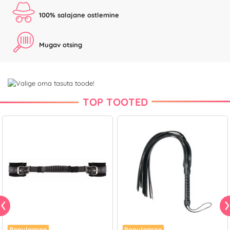
100% salajane ostlemine
Mugav otsing
TOP TOOTED
Populaarne
Populaarne