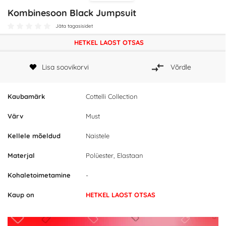
Kombinesoon Black Jumpsuit
Jäta tagasisidet
HETKEL LAOST OTSAS
Lisa soovikorvi
Võrdle
Kaubamärk
Cottelli Collection
Värv
Must
Kellele mõeldud
Naistele
Materjal
Polüester, Elastaan
Kohaletoimetamine
-
Kaup on
HETKEL LAOST OTSAS