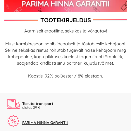
TOOTEKIRJELDUS
Äärmiselt erootiline, seksikas ja võrgutav!
Must kombinesoon sobib ideaalselt ja tõstab esile kehajooni.
Selline seksikas riietus rõhutab tugevalt naise kehajooni ning
kahepoolne, kogu pikkuses kaelast tagumikuni tõmblukk,
soojendab kindlasti sinu partneri kujutlusvõimet.
Koostis: 92% polüester / 8% elastaan.
Tasuta transport
alates 29 €
PARIMA HINNA GARANTII