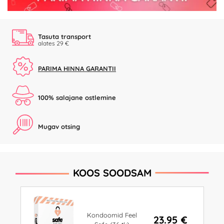
Tasuta transport
alates 29 €
PARIMA HINNA GARANTII
100% salajane ostlemine
Mugav otsing
KOOS SOODSAM
Kondoomid Feel
23.95 €