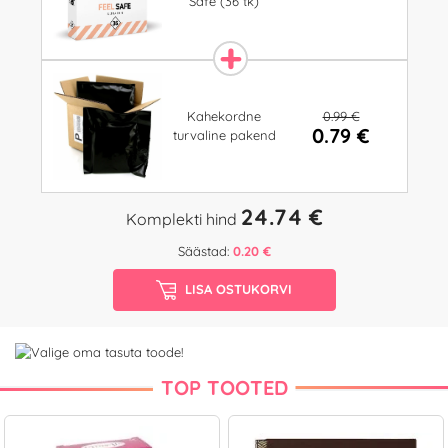
Safe (36 tk)
0.99 €
Kahekordne
0.79 €
turvaline pakend
24.74 €
Komplekti hind
Säästad:
0.20 €
LISA OSTUKORVI
TOP TOOTED