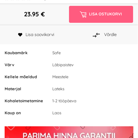
23.95
€
LISA OSTUKORVI
Lisa soovikorvi
Võrdle
Kaubamärk
Safe
Värv
Läbipaistev
Kellele mõeldud
Meestele
Materjal
Lateks
Kohaletoimetamine
1-2 tööpäeva
Kaup on
Laos