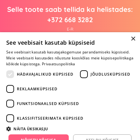
Selle toote saab tellida ka helistades:
+372 668 3282
E-R
×
See veebisait kasutab küpsiseid
See veebisait kasutab kasutajakogemuse parandamiseks küpsiseid.
Arvustusi veel pole
Meie veebisaiti kasutades nõustute kooskõlas meie küpsisepoliitikaga
Ole esimene!
kõikide küpsistega.
Privaatsuspoliitika
Kirjuta arvustus ja SAA KINGITUS!
HÄDAVAJALIKUD KÜPSISED
JÕUDLUSKÜPSISED
REKLAAMKÜPSISED
ARA JÄTA
MÄNGIMIST
FUNKTSIONAALSED KÜPSISED
+372 668 3282
KLASSIFITSEERIMATA KÜPSISED
info@yesyes.ee
NÄITA ÜKSIKASJU
facebook.com/yesyes.ee