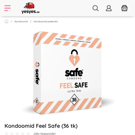
Kondoomid
Kondoomid pakendis
Kondoomid Feel Safe (36 tk)
Jäta tagasisidet