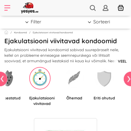
Filter
Sorteeri
Kondoomid
Ejakulatsiooni viivitavad kondoomid
Ejakulatsiooni viivitavad kondoomid
Ejakulatsiooni viivitavad kondoomid sobivad suurepäraselt neile,
kellel on probleeme enneaegse seemnepurskega või lihtsalt
soovivad, et armumängud kestaksid nii kaua kui võimalik. Need
VEEL
kondoomid aitavad mõlema mõnu pikendada!
Maitsestatud
Ejakulatsiooni
Õhemad
Eriti ohutud
viivitavad
su