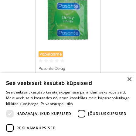
Populaarne
Pasante Delay
×
0.35 €
See veebisait kasutab küpsiseid
See veebisait kasutab kasutajakogemuse parandamiseks küpsiseid.
LISA OSTUKORVI
Meie veebisaiti kasutades nõustute kooskõlas meie küpsisepoliitikaga
kõikide küpsistega.
Privaatsuspoliitika
HÄDAVAJALIKUD KÜPSISED
JÕUDLUSKÜPSISED
REKLAAMKÜPSISED
ARA JÄTA
MÄNGIMIST