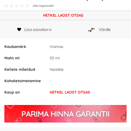
Jäta tagasisidet
HETKEL LAOST OTSAS
Lisa soovikorvi
Võrdle
Kaubamärk
Viamax
Maht ml
50 ml
Kellele mõeldud
Naistele
Kohaletoimetamine
-
Kaup on
HETKEL LAOST OTSAS