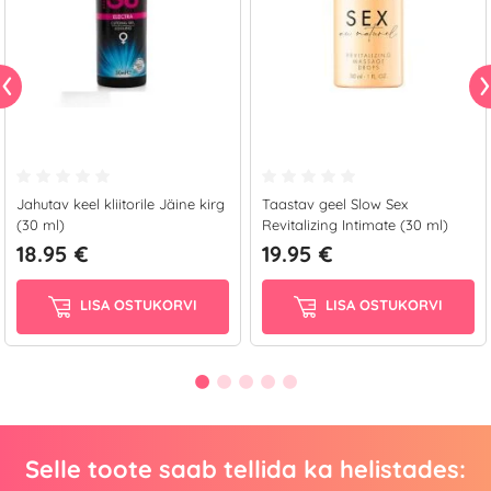
Jahutav keel kliitorile Jäine kirg
Taastav geel Slow Sex
(30 ml)
Revitalizing Intimate (30 ml)
18.95 €
19.95 €
LISA OSTUKORVI
LISA OSTUKORVI
Selle toote saab tellida ka helistades: