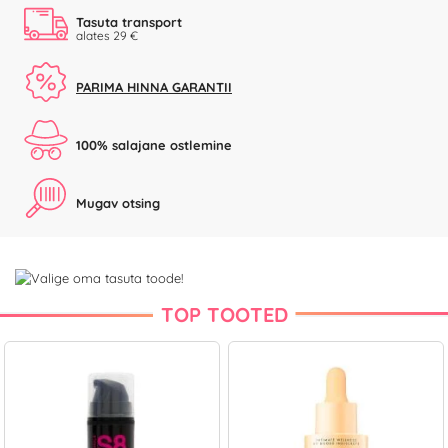
Tasuta transport
alates 29 €
PARIMA HINNA GARANTII
100% salajane ostlemine
Mugav otsing
TOP TOOTED