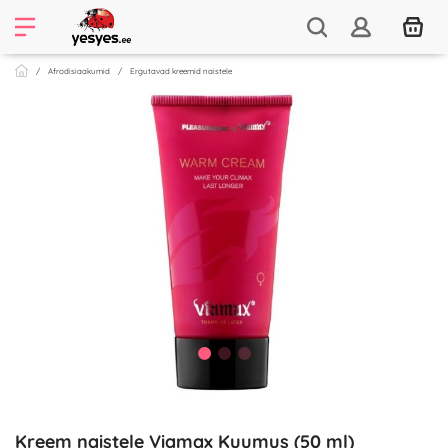
Afrodisiaakumid
Ergutavad kreemid naistele
Kreem naistele Viamax Kuumus (50 ml)