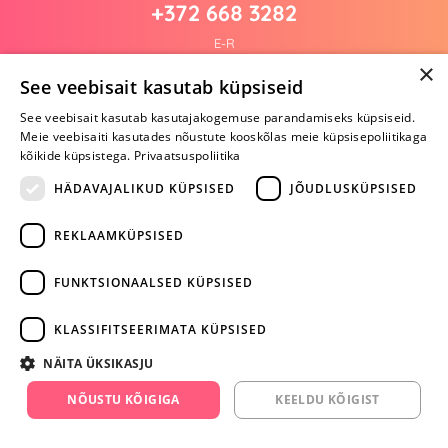
+372 668 3282
E-R
×
See veebisait kasutab küpsiseid
See veebisait kasutab kasutajakogemuse parandamiseks küpsiseid.
Arvustusi veel pole
Meie veebisaiti kasutades nõustute kooskõlas meie küpsisepoliitikaga
Ole esimene!
kõikide küpsistega.
Privaatsuspoliitika
Kirjuta arvustus ja SAA KINGITUS!
HÄDAVAJALIKUD KÜPSISED
JÕUDLUSKÜPSISED
REKLAAMKÜPSISED
ARA JÄTA
MÄNGIMIST
FUNKTSIONAALSED KÜPSISED
+372 668 3282
KLASSIFITSEERIMATA KÜPSISED
info@yesyes.ee
NÄITA ÜKSIKASJU
facebook.com/yesyes.ee
NÕUSTU KÕIGIGA
KEELDU KÕIGIST
Instagram/yesyes.ee