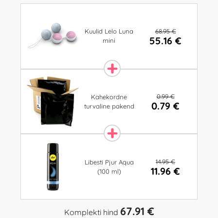
68.95 €
Kuulid Lelo Luna
55.16 €
mini
0.99 €
Kahekordne
0.79 €
turvaline pakend
14.95 €
Libesti Pjur Aqua
11.96 €
(100 ml)
67.91 €
Komplekti hind