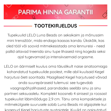
TOOTEKIRJELDUS
Tupekuulid LELO Luna Beads on seksikaim ja mõnusaim
mini trenažöör, mida endaga kaasas kanda. Ükskõik, kas
oled tööl või soovid mitmekesistada oma lennureisi - need
pallid aitavad treenida sinu tupe lihaseid ning kogeda seksi
ajal tugevamaid ja intensiivsemaid orgasme.
LELO on äärmiselt kuulus oma täiuslikult naise anatoomiaga
kohandatud tupekuulide poolest, mille abil kuulsaid Kegel
harjutusi õieti sooritada. Maagilised Kegel harjutused võivad
anda suurepäraseid tulemusi: see tugevdab
vaagnapõhjalihaseid, parandades seeläbi sinu ja sinu
partneri seksuaalelu. Komplekt koosneb 4 sinisest ja roosast
tupekuulist läbimõõduga 2,9 cm. Tänu oma kompaktsele ja
mitmekülgsele suurusele sobib Luna Beads nii algajatele kui
kogenud Kegel harjutuste austajatele. Kuulid on paigutatud