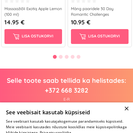
Massaažiõli Exotiq Apple Lemon
Mäng paaridele 30 Day
(100 ml)
Romantic Challenges
14.95 €
10.95 €
LISA OSTUKORVI
LISA OSTUKORVI
Selle toote saab tellida ka helistades:
+372 668 3282
E-R
×
See veebisait kasutab küpsiseid
See veebisait kasutab kasutajakogemuse parandamiseks küpsiseid.
Arvustusi veel pole
Meie veebisaiti kasutades nõustute kooskõlas meie küpsisepoliitikaga
Ole esimene!
kõikide küpsistega.
Privaatsuspoliitika