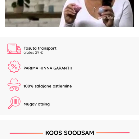
Video
Tasuta transport
alates 29 €
PARIMA HINNA GARANTII
100% salajane ostlemine
Mugav otsing
KOOS SOODSAM