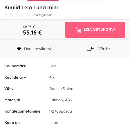
Kuulid Lelo Luna mini
Jäta tagasisidet
68.95 €
LISA OSTUKORVI
55.16
€
Lisa soovikorvi
Võrdle
Kaubamärk
Lelo
Kuulide arv
4tk
Värv
Roosa/Sinine
Materjal
Silikoon, ABS
Kohaletoimetamine
1-2 tööpäeva
Kaup on
Laos