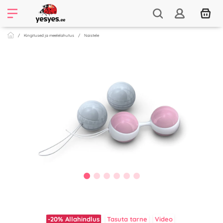
Kingitused ja meelelahutus
Naistele
-20%
Allahindlus
Tasuta tarne
Video