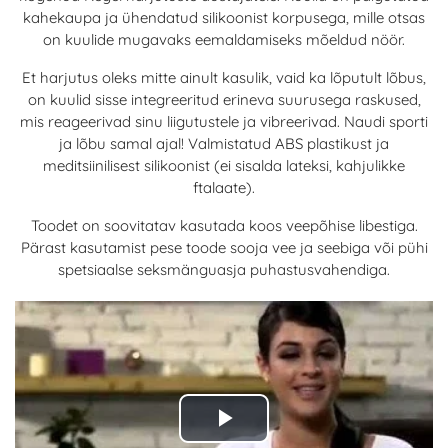
kahekaupa ja ühendatud silikoonist korpusega, mille otsas
on kuulide mugavaks eemaldamiseks mõeldud nöör.
Et harjutus oleks mitte ainult kasulik, vaid ka lõputult lõbus,
on kuulid sisse integreeritud erineva suurusega raskused,
mis reageerivad sinu liigutustele ja vibreerivad. Naudi sporti
ja lõbu samal ajal! Valmistatud ABS plastikust ja
meditsiinilisest silikoonist (ei sisalda lateksi, kahjulikke
ftalaate).
Toodet on soovitatav kasutada koos veepõhise libestiga.
Pärast kasutamist pese toode sooja vee ja seebiga või pühi
spetsiaalse seksmänguasja puhastusvahendiga.
Play