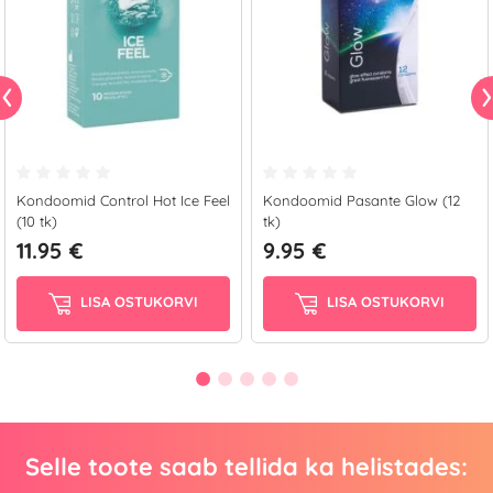
Kondoomid Control Hot Ice Feel
Kondoomid Pasante Glow (12
(10 tk)
tk)
11.95 €
9.95 €
LISA OSTUKORVI
LISA OSTUKORVI
Selle toote saab tellida ka helistades: