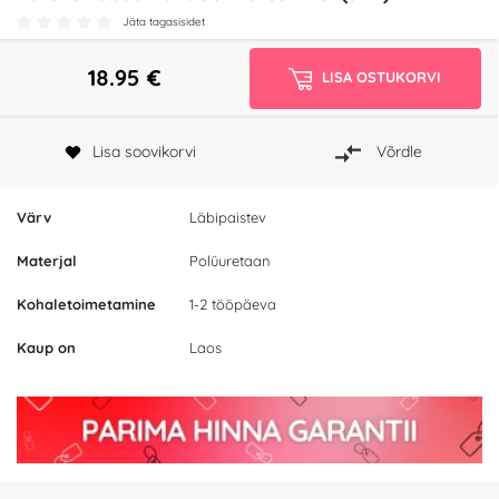
Jäta tagasisidet
18.95
€
LISA OSTUKORVI
Lisa soovikorvi
Võrdle
Värv
Läbipaistev
Materjal
Polüuretaan
Kohaletoimetamine
1-2 tööpäeva
Kaup on
Laos