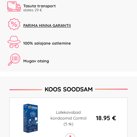
Tasuta transport
alates 29 €
PARIMA HINNA GARANTII
100% salajane ostlemine
Mugav otsing
KOOS SOODSAM
Lateksivabad
18.95 €
kondoomid Control
(5 tk)