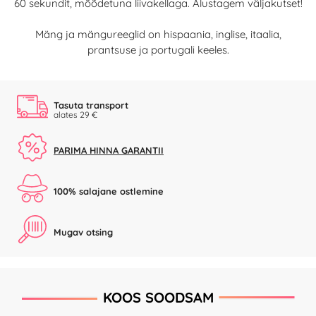
60 sekundit, mõõdetuna liivakellaga. Alustagem väljakutset!
Mäng ja mängureeglid on hispaania, inglise, itaalia,
prantsuse ja portugali keeles.
Tasuta transport
alates 29 €
PARIMA HINNA GARANTII
100% salajane ostlemine
Mugav otsing
KOOS SOODSAM