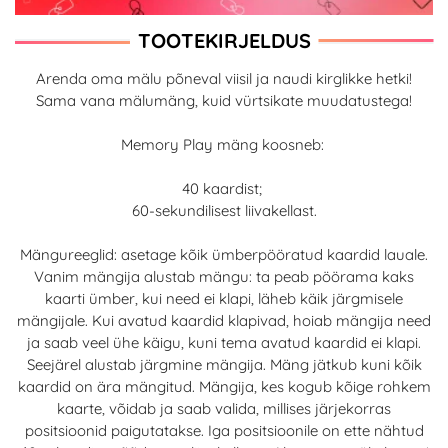
TOOTEKIRJELDUS
Arenda oma mälu põneval viisil ja naudi kirglikke hetki!
Sama vana mälumäng, kuid vürtsikate muudatustega!
Memory Play mäng koosneb:
40 kaardist;
60-sekundilisest liivakellast.
Mängureeglid: asetage kõik ümberpööratud kaardid lauale.
Vanim mängija alustab mängu: ta peab pöörama kaks
kaarti ümber, kui need ei klapi, läheb käik järgmisele
mängijale. Kui avatud kaardid klapivad, hoiab mängija need
ja saab veel ühe käigu, kuni tema avatud kaardid ei klapi.
Seejärel alustab järgmine mängija. Mäng jätkub kuni kõik
kaardid on ära mängitud. Mängija, kes kogub kõige rohkem
kaarte, võidab ja saab valida, millises järjekorras
positsioonid paigutatakse. Iga positsioonile on ette nähtud