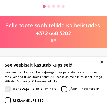
Selle toote saab tellida ka helistades:
+372 668 3282
E-R
Arvustusi veel pole
×
Ole esimene!
See veebisait kasutab küpsiseid
See veebisait kasutab kasutajakogemuse parandamiseks küpsiseid.
Kirjuta arvustus ja SAA KINGITUS!
Meie veebisaiti kasutades nõustute kooskõlas meie küpsisepoliitikaga
kõikide küpsistega.
Privaatsuspoliitika
HÄDAVAJALIKUD KÜPSISED
JÕUDLUSKÜPSISED
REKLAAMKÜPSISED
ARA JÄTA
MÄNGIMIST