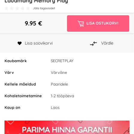
Lauamäng Memory Play
Jäta tagasisidet
9.95
€
LISA OSTUKORVI
Lisa soovikorvi
Võrdle
Kaubamärk
SECRETPLAY
Värv
Värviline
Kellele mõeldud
Paaridele
Kohaletoimetamine
1-2 tööpäeva
Kaup on
Laos