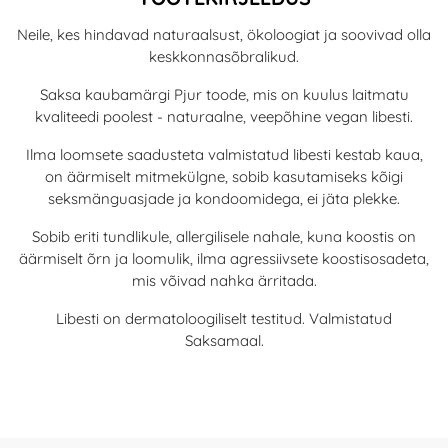
Neile, kes hindavad naturaalsust, ökoloogiat ja soovivad olla
keskkonnasõbralikud.
Saksa kaubamärgi Pjur toode, mis on kuulus laitmatu
kvaliteedi poolest - naturaalne, veepõhine vegan libesti.
Ilma loomsete saadusteta valmistatud libesti kestab kaua,
on äärmiselt mitmekülgne, sobib kasutamiseks kõigi
seksmänguasjade ja kondoomidega, ei jäta plekke.
Sobib eriti tundlikule, allergilisele nahale, kuna koostis on
äärmiselt õrn ja loomulik, ilma agressiivsete koostisosadeta,
mis võivad nahka ärritada.
Libesti on dermatoloogiliselt testitud. Valmistatud
Saksamaal.