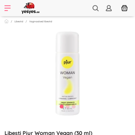
Libestid
Vaginaalsed libestid
Libesti Pjur Woman Vegan (30 ml)