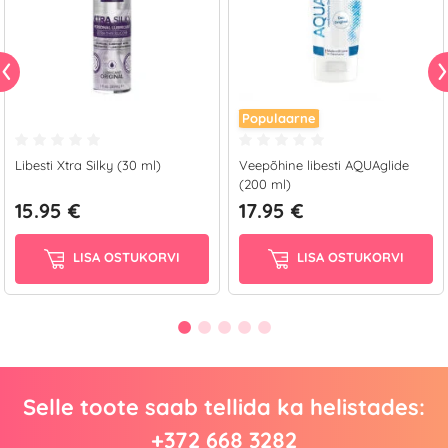
Populaarne
Libesti Xtra Silky (30 ml)
Veepõhine libesti AQUAglide
(200 ml)
15.95 €
17.95 €
LISA OSTUKORVI
LISA OSTUKORVI
Selle toote saab tellida ka helistades:
+372 668 3282