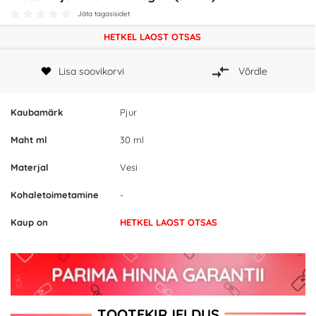
Jäta tagasisidet
HETKEL LAOST OTSAS
Lisa soovikorvi
Võrdle
Kaubamärk
Pjur
Maht ml
30 ml
Materjal
Vesi
Kohaletoimetamine
-
Kaup on
HETKEL LAOST OTSAS
TOOTEKIRJELDUS