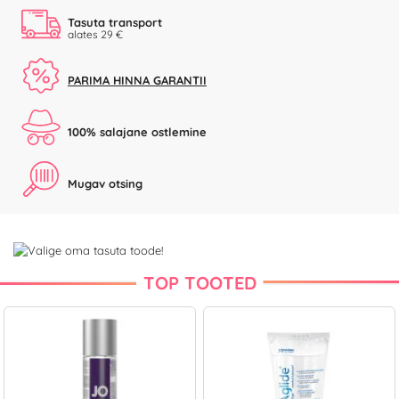
Tasuta transport
alates 29 €
PARIMA HINNA GARANTII
100% salajane ostlemine
Mugav otsing
TOP TOOTED