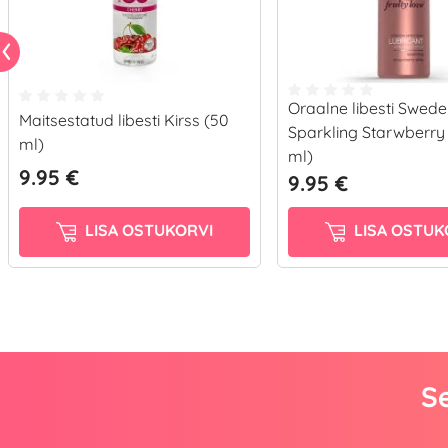
Oraalne libesti Swede
Maitsestatud libesti Kirss (50
Sparkling Starwberry
ml)
ml)
9.95 €
9.95 €
LISA OSTUKORVI
LISA OSTUK
Se