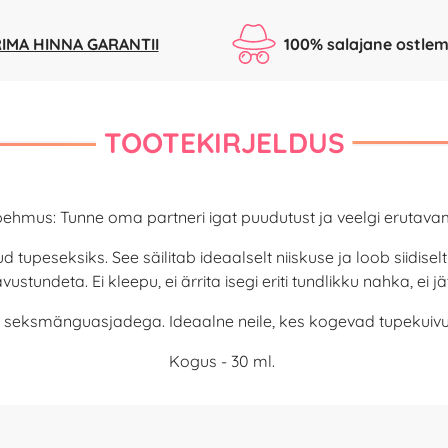
IMA HINNA GARANTII
100% salajane ostlem
TOOTEKIRJELDUS
a pehmus: Tunne oma partneri igat puudutust ja veelgi erutava
 tupeseksiks. See säilitab ideaalselt niiskuse ja loob siidiselt
tundeta. Ei kleepu, ei ärrita isegi eriti tundlikku nahka, ei j
eksmänguasjadega. Ideaalne neile, kes kogevad tupekuivust
Kogus - 30 ml.