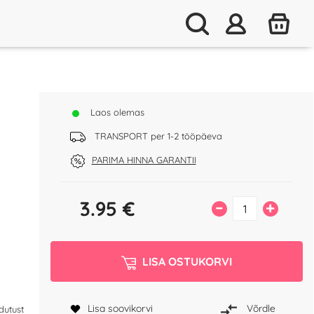
Laos olemas
TRANSPORT per 1-2 tööpäeva
PARIMA HINNA GARANTII
3.95
€
–
+
LISA OSTUKORVI
Lisa soovikorvi
Võrdle
dutust