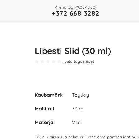
Klienditugi (9:00-18:00)
+372 668 3282
Libesti Siid (30 ml)
Jäta tagasisidet
Kaubamärk
ToyJoy
Maht ml
30 ml
Materjal
Vesi
Täiuslik niiskus ja pehmus: Tunne oma partneri igat puu