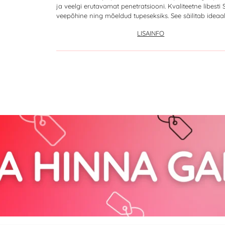
ja veelgi erutavamat penetratsiooni. Kvaliteetne libesti 
veepõhine ning mõeldud tupeseksiks. See säilitab ideaalse
LISAINFO