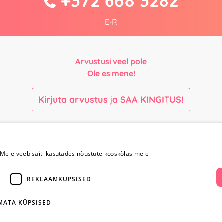
+372 668 3282
E-R
Arvustusi veel pole
Ole esimene!
Kirjuta arvustus ja SAA KINGITUS!
Maksmine ja
Kontaktid
kohaletoimetamine
Meie veebisaiti kasutades nõustute kooskõlas meie
+372 
Maksmine ja
REKLAAMKÜPSISED
kohaletoimetamine
info@yesye
Kauba tagastamine
IMATA KÜPSISED
i
Konfidentsiaalsus
facebook.c
Ostureeglid
ientidele
Privaatsuspoliitika