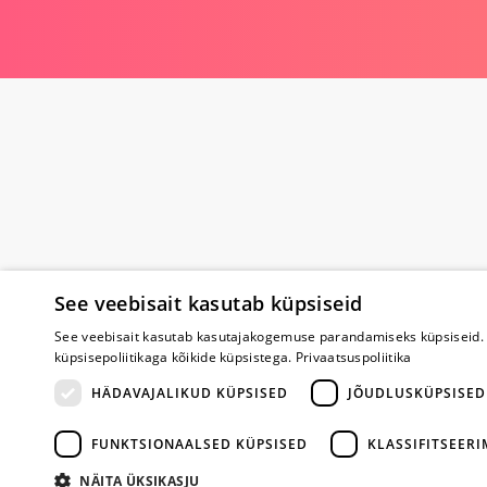
See veebisait kasutab küpsiseid
Poe kohta
See veebisait kasutab kasutajakogemuse parandamiseks küpsiseid. 
küpsisepoliitikaga kõikide küpsistega.
Privaatsuspoliitika
Meist
Koostöö
HÄDAVAJALIKUD KÜPSISED
JÕUDLUSKÜPSISED
Tagasiside
Küsimused
FUNKTSIONAALSED KÜPSISED
KLASSIFITSEER
Erootiline ajakir
Kaubamärgid
NÄITA ÜKSIKASJU
Registreeritud kl