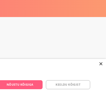
×
668 3282
NÕUSTU KÕIGIGA
KEELDU KÕIGIST
s.ee
om/yesyes.ee