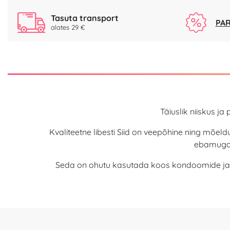
Tasuta transport
PAR
alates 29 €
Täiuslik niiskus j
Kvaliteetne libesti Siid on veepõhine ning mõeldud
ebamugavus
Seda on ohutu kasutada koos kondoomide ja s