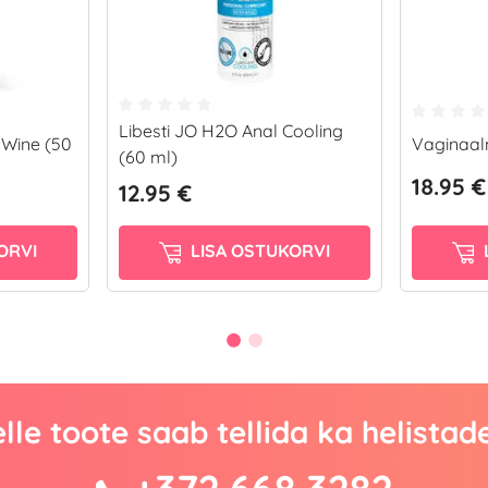
Libesti JO H2O Anal Cooling
 Wine (50
Vaginaaln
(60 ml)
18.95 €
12.95 €
ORVI
LISA OSTUKORVI
lle toote saab tellida ka helistad