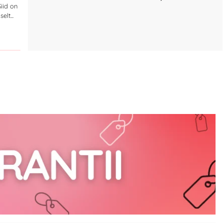
Siid on
lt...