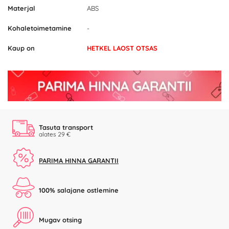
Materjal
ABS
Kohaletoimetamine
-
Kaup on
HETKEL LAOST OTSAS
Tasuta transport
alates 29 €
PARIMA HINNA GARANTII
100% salajane ostlemine
Mugav otsing