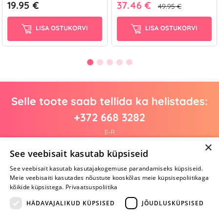
19.95 €
37.46 €
49.95 €
LISA OSTUKORVI
LISA OSTUKORVI
Selle toote saab tellida ka helistades:
+372 668 3282
E-R
×
See veebisait kasutab küpsiseid
See veebisait kasutab kasutajakogemuse parandamiseks küpsiseid.
Arvustusi veel pole
Meie veebisaiti kasutades nõustute kooskõlas meie küpsisepoliitikaga
Ole esimene!
kõikide küpsistega.
Privaatsuspoliitika
Kirjuta arvustus ja SAA KINGITUS!
HÄDAVAJALIKUD KÜPSISED
JÕUDLUSKÜPSISED