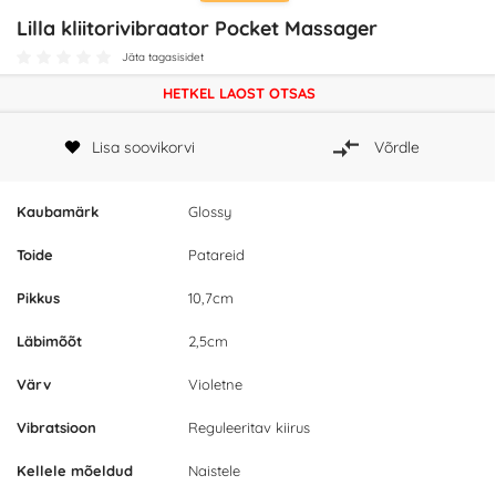
Lilla kliitorivibraator Pocket Massager
Jäta tagasisidet
HETKEL LAOST OTSAS
Lisa soovikorvi
Võrdle
Kaubamärk
Glossy
Toide
Patareid
Pikkus
10,7cm
Läbimõõt
2,5cm
Värv
Violetne
Vibratsioon
Reguleeritav kiirus
Kellele mõeldud
Naistele