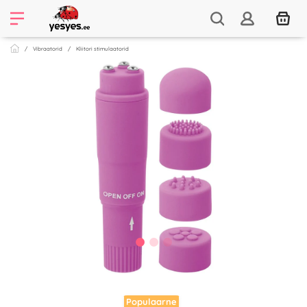
Vibraatorid
Kliitori stimulaatorid
Populaarne