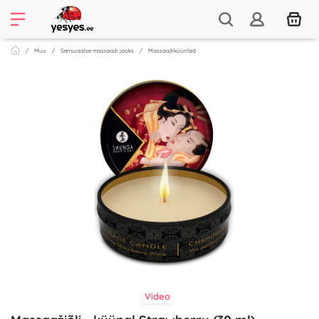
Muu
Sensuaalse massaaži jaoks
Massaažiküünlad
Video