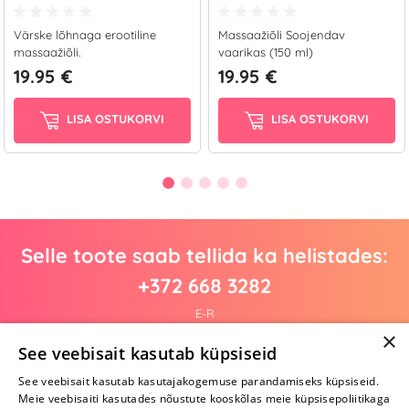
Värske lõhnaga erootiline
Massaažiõli Soojendav
massaažiõli.
vaarikas (150 ml)
19.95 €
19.95 €
LISA OSTUKORVI
LISA OSTUKORVI
Selle toote saab tellida ka helistades:
+372 668 3282
E-R
×
See veebisait kasutab küpsiseid
See veebisait kasutab kasutajakogemuse parandamiseks küpsiseid.
Arvustusi veel pole
Meie veebisaiti kasutades nõustute kooskõlas meie küpsisepoliitikaga
Ole esimene!