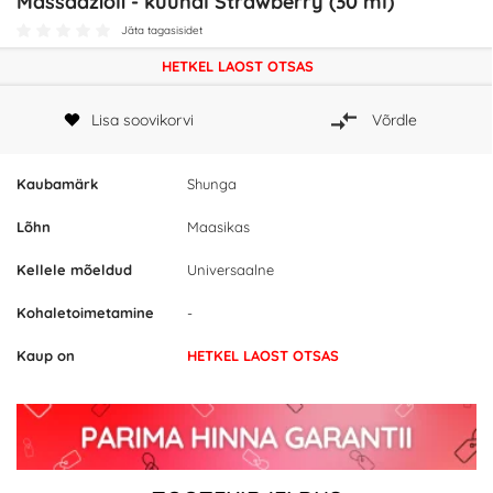
Massaažiõli - küünal Strawberry (30 ml)
Jäta tagasisidet
HETKEL LAOST OTSAS
Lisa soovikorvi
Võrdle
Kaubamärk
Shunga
Lõhn
Maasikas
Kellele mõeldud
Universaalne
Kohaletoimetamine
-
Kaup on
HETKEL LAOST OTSAS