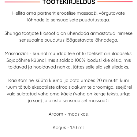
TOOTEKIRJELDUS
Hellita oma partnerit erootilise massaaži, võrgutavate
lõhnade ja sensuaalsete puudutustega.
Shunga tootjate filosoofia on ühendada armastatud inimese
sensuaalne puudutus lõõgastavate lõhnadega.
Massaažiõli - küünal muudab teie õhtu tõeliselt ainulaadseks!
Sojapõhine küünal, mis sisaldab 100% looduslikke õlisid, mis
toidavad ja hooldavad nahka, jättes selle siidiselt siledaks.
Kasutamine: süüta küünal ja oota umbes 20 minutit, kuni
ruum täitub eksootiliste afrodisiaakumite aroomiga, seejärel
vala sulatatud vaha oma käele (vaha on kerge tekstuuriga
ja soe) ja alusta sensuaalset massaaži.
Aroom - maasikas.
Kogus - 170 ml.