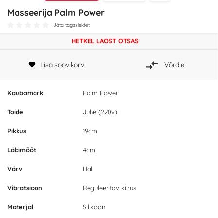
Masseerija Palm Power
Jäta tagasisidet
HETKEL LAOST OTSAS
Lisa soovikorvi
Võrdle
Kaubamärk
Palm Power
Toide
Juhe (220v)
Pikkus
19cm
Läbimõõt
4cm
Värv
Hall
Vibratsioon
Reguleeritav kiirus
Materjal
Silikoon