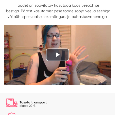
Toodet on soovitatav kasutada koos veepõhise
libestiga. Pärast kasutamist pese toode sooja vee ja seebiga
või pühi spetsiaalse seksmänguasja puhastusvahendiga.
Play
Video
Tasuta transport
alates 29 €