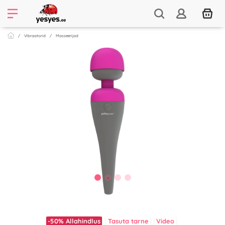
Vibraatorid
Masseerijad
-50%
Allahindlus
Tasuta tarne
Video