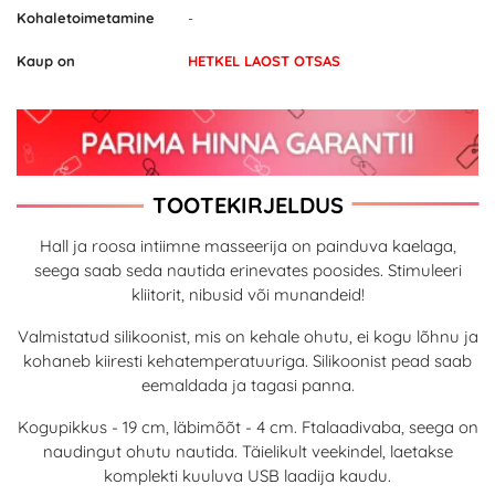
Kohaletoimetamine
-
Kaup on
HETKEL LAOST OTSAS
TOOTEKIRJELDUS
Hall ja roosa intiimne masseerija on painduva kaelaga,
seega saab seda nautida erinevates poosides. Stimuleeri
kliitorit, nibusid või munandeid!
Valmistatud silikoonist, mis on kehale ohutu, ei kogu lõhnu ja
kohaneb kiiresti kehatemperatuuriga. Silikoonist pead saab
eemaldada ja tagasi panna.
Kogupikkus - 19 cm, läbimõõt - 4 cm. Ftalaadivaba, seega on
naudingut ohutu nautida. Täielikult veekindel, laetakse
komplekti kuuluva USB laadija kaudu.