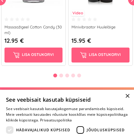
Video
Massaažigeel Cotton Candy (30
Minivibraator Huuleläige
ml)
12.95 €
15.95 €
LISA OSTUKORVI
LISA OSTUKORVI
×
Selle toote saab tellida ka helistades:
See veebisait kasutab küpsiseid
+372 668 3282
See veebisait kasutab kasutajakogemuse parandamiseks küpsiseid.
Meie veebisaiti kasutades nõustute kooskõlas meie küpsisepoliitikaga
E-R
kõikide küpsistega.
Privaatsuspoliitika
HÄDAVAJALIKUD KÜPSISED
JÕUDLUSKÜPSISED