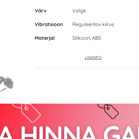
Värv
Valge
Vibratsioon
Reguleeritav kiirus
Materjal
Silikoon, ABS
LISAINFO