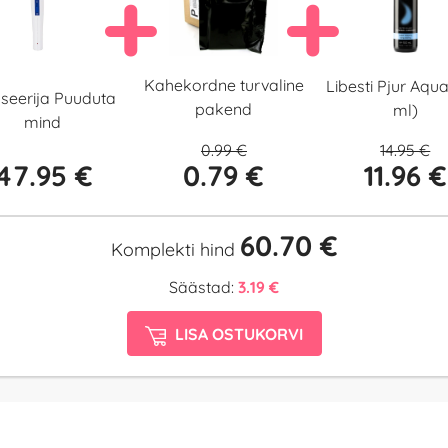
Kahekordne turvaline
Libesti Pjur Aqu
seerija Puuduta
pakend
ml)
mind
0.99 €
14.95 €
47.95 €
0.79 €
11.96 €
60.70 €
Komplekti hind
Säästad:
3.19 €
LISA OSTUKORVI