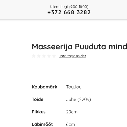
Klienditugi (9:00-18:00)
+372 668 3282
Masseerija Puuduta min
Jäta tagasisidet
Kaubamärk
ToyJoy
Toide
Juhe (220v)
Pikkus
29cm
Läbimõõt
6cm