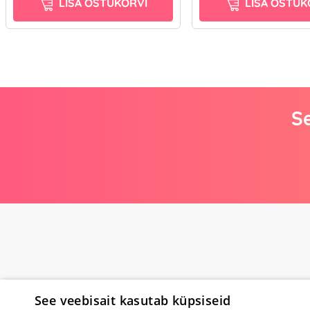
LISA OSTUKORVI
LISA OSTUK
Se
See veebisait kasutab küpsiseid