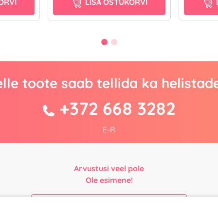
ORVI
LISA OSTUKORVI
lle toote saab tellida ka helistad
+372 668 3282
E-R
Arvustusi veel pole
Ole esimene!
Kirjuta arvustus ja SAA KINGITUS!