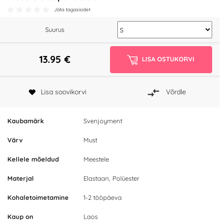
Jäta tagasisidet
Suurus
13.95
€
LISA OSTUKORVI
Lisa soovikorvi
Võrdle
Kaubamärk
Svenjoyment
Värv
Must
Kellele mõeldud
Meestele
Materjal
Elastaan, Polüester
Kohaletoimetamine
1-2 tööpäeva
Kaup on
Laos