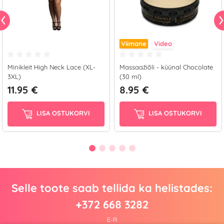
Viimane
Video
Minikleit High Neck Lace (XL-
Massaažiõli - küünal Chocolate
3XL)
(30 ml)
11.95 €
8.95 €
LISA OSTUKORVI
LISA OSTUKORVI
Selle toote saab tellida ka helistades:
+372 668 3282
E-R