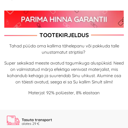
TOOTEKIRJELDUS
Tahad püüda oma kallima tähelepanu või pakkuda talle
unustamatut striptiisi?
Super seksikad meeste avatud tagumikuga aluspüksid. Need
on valmistatud märja efektiga venivast materjalist, mis
kohandub kehaga ja suurendab Sinu uhkust. Alumine osa
on täiesti avatud, seega ei sa Su kallim Sinult silmi!
Materjal: 92% polüester, 8% elastaan
Tasuta transport
alates 29 €