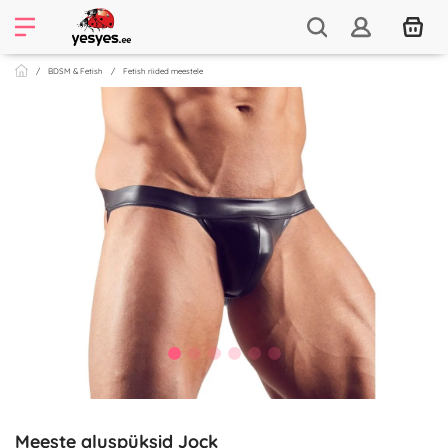
BDSM & Fetish
Fetish riided meestele
Meeste aluspüksid Jock