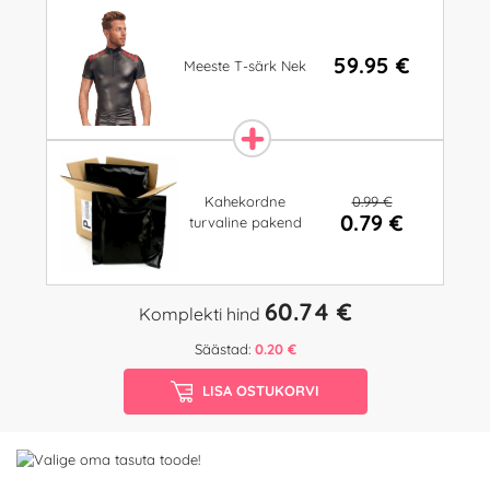
59.95 €
Meeste T-särk Nek
0.99 €
Kahekordne
0.79 €
turvaline pakend
60.74 €
Komplekti hind
Säästad:
0.20 €
LISA OSTUKORVI