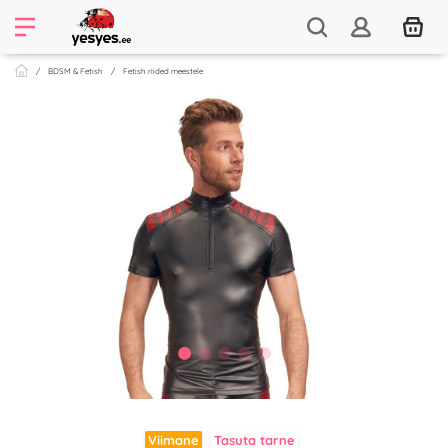
BDSM & Fetish
Fetish riided meestele
Viimane
Tasuta tarne