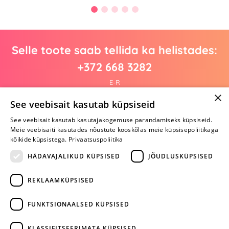
Selle toote saab tellida ka helistades:
+372 668 3282
E-R
×
See veebisait kasutab küpsiseid
See veebisait kasutab kasutajakogemuse parandamiseks küpsiseid.
Arvustusi veel pole
Meie veebisaiti kasutades nõustute kooskõlas meie küpsisepoliitikaga
Ole esimene!
kõikide küpsistega.
Privaatsuspoliitika
Kirjuta arvustus ja SAA KINGITUS!
HÄDAVAJALIKUD KÜPSISED
JÕUDLUSKÜPSISED
REKLAAMKÜPSISED
ARA JÄTA
MÄNGIMIST
FUNKTSIONAALSED KÜPSISED
+372 668 3282
KLASSIFITSEERIMATA KÜPSISED