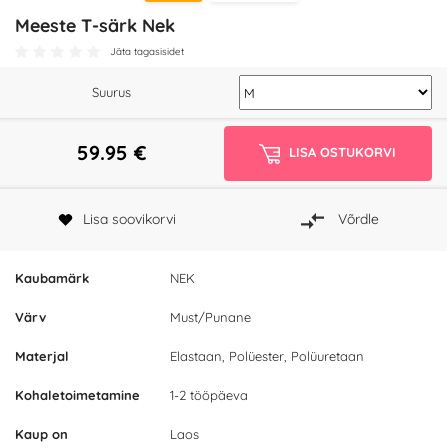
Meeste T-särk Nek
Jäta tagasisidet
Suurus
59.95
€
LISA OSTUKORVI
Lisa soovikorvi
Võrdle
Kaubamärk
NEK
Värv
Must/Punane
Materjal
Elastaan, Polüester, Polüuretaan
Kohaletoimetamine
1-2 tööpäeva
Kaup on
Laos