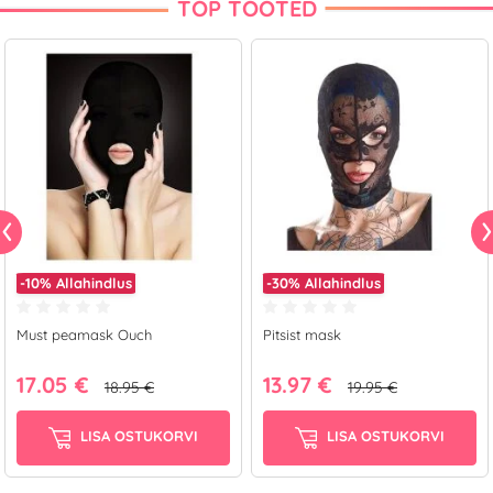
TOP TOOTED
-10%
Allahindlus
-30%
Allahindlus
Must peamask Ouch
Pitsist mask
17.05 €
13.97 €
18.95 €
19.95 €
LISA OSTUKORVI
LISA OSTUKORVI